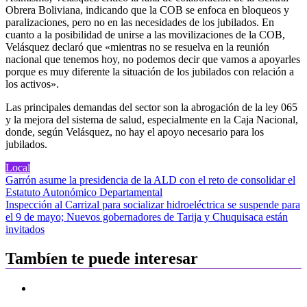
Obrera Boliviana, indicando que la COB se enfoca en bloqueos y
paralizaciones, pero no en las necesidades de los jubilados. En
cuanto a la posibilidad de unirse a las movilizaciones de la COB,
Velásquez declaró que «mientras no se resuelva en la reunión
nacional que tenemos hoy, no podemos decir que vamos a apoyarles
porque es muy diferente la situación de los jubilados con relación a
los activos».
Las principales demandas del sector son la abrogación de la ley 065
y la mejora del sistema de salud, especialmente en la Caja Nacional,
donde, según Velásquez, no hay el apoyo necesario para los
jubilados.
Local
Navegación
Garrón asume la presidencia de la ALD con el reto de consolidar el
Estatuto Autonómico Departamental
de
Inspección al Carrizal para socializar hidroeléctrica se suspende para
entradas
el 9 de mayo; Nuevos gobernadores de Tarija y Chuquisaca están
invitados
Tambíen te puede interesar