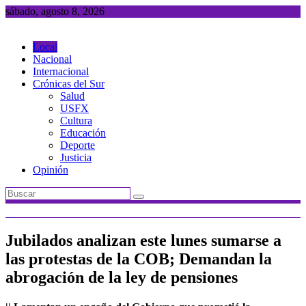
Saltar
sábado, agosto 8, 2026
al
contenido
Local
Nacional
Internacional
Crónicas del Sur
Salud
USFX
Cultura
Educación
Deporte
Justicia
Opinión
Jubilados analizan este lunes sumarse a
las protestas de la COB; Demandan la
abrogación de la ley de pensiones