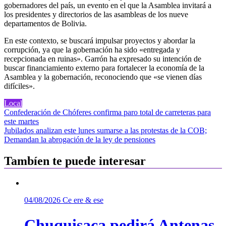
gobernadores del país, un evento en el que la Asamblea invitará a
los presidentes y directorios de las asambleas de los nueve
departamentos de Bolivia.
En este contexto, se buscará impulsar proyectos y abordar la
corrupción, ya que la gobernación ha sido «entregada y
recepcionada en ruinas». Garrón ha expresado su intención de
buscar financiamiento externo para fortalecer la economía de la
Asamblea y la gobernación, reconociendo que «se vienen días
difíciles».
Local
Navegación
Confederación de Chóferes confirma paro total de carreteras para
este martes
de
Jubilados analizan este lunes sumarse a las protestas de la COB;
entradas
Demandan la abrogación de la ley de pensiones
Tambíen te puede interesar
04/08/2026
Ce ere & ese
Chuquisaca pedirá Antenas