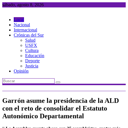
Saltar
sábado, agosto 8, 2026
al
contenido
Local
Nacional
Internacional
Crónicas del Sur
Salud
USFX
Cultura
Educación
Deporte
Justicia
Opinión
Garrón asume la presidencia de la ALD
con el reto de consolidar el Estatuto
Autonómico Departamental