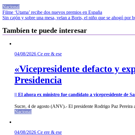
Nacional
Navegación
Filme ‘Utama’ recibe dos nuevos premios en España
Sin cajón y sobre una mesa, velan a Boris, el niño que se ahogó por b
de
entradas
Tambíen te puede interesar
04/08/2026
Ce ere & ese
«Vicepresidente defacto y exp
Presidencia
|| El ahora ex ministro fue candidato a vicepresidente de 
Sucre, 4 de agosto (ANV).- El presidente Rodrigo Paz Pereira an
Nacional
04/08/2026
Ce ere & ese