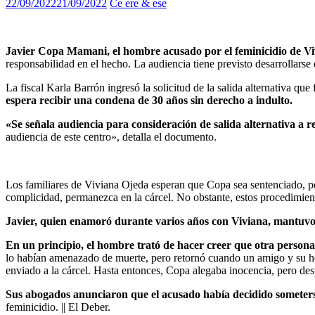
22/09/2022
21/09/2022
Ce ere & ese
Javier Copa Mamani, el hombre acusado por el feminicidio de V
responsabilidad en el hecho. La audiencia tiene previsto desarrollarse 
La fiscal Karla Barrón ingresó la solicitud de la salida alternativa qu
espera recibir una condena de 30 años sin derecho a indulto.
«S
e señala audiencia para consideración de salida alternativa a r
audiencia de este centro», detalla el documento.
Los familiares de Viviana Ojeda esperan que Copa sea sentenciado, pe
complicidad, permanezca en la cárcel. No obstante, estos procedimient
Javier, quien enamoró durante varios años con Viviana, mantuvo 
En un principio, el hombre trató de hacer creer que otra person
lo habían amenazado de muerte, pero retornó cuando un amigo y su he
enviado a la cárcel. Hasta entonces, Copa alegaba inocencia, pero de
Sus abogados anunciaron que el acusado había decidido someterse
feminicidio. || El Deber.