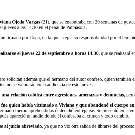
iviana Ojeda Vargas (
21), que se encontraba con 20 semanas de gestac
el jueves a las 14:30 en el penal de Palmasola.
e fue firmada por Copa, en la que acepta su responsabilidad por el femin
ealizarse el jueves 22 de septiembre a horas 14:30,
que se realizará 
ro solicitan además que el hermano del autor confeso, quien también e
os no se valorarán en la audiencia de este jueves.
una relación caótica entre agresiones, amenazas y denuncias,
pero 
a fue quien había victimado a Viviana y que abandonó el cuerpo en
rmano fueron aprehendidos él decidió entregarse. Se presentó en la em
spués apareció un audio donde él confesaba el crimen y todo cambió.
 al juicio abreviado
, ya que no vio otra salida de librarse del proces