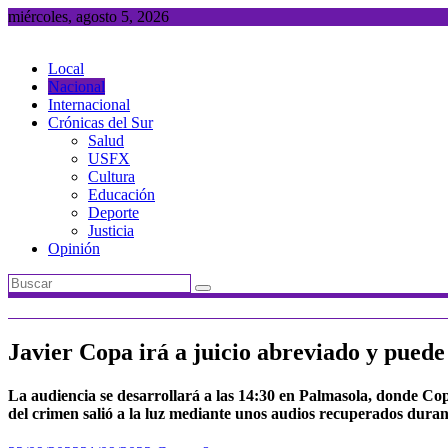
Saltar
miércoles, agosto 5, 2026
al
contenido
Local
Nacional
Internacional
Crónicas del Sur
Salud
USFX
Cultura
Educación
Deporte
Justicia
Opinión
Javier Copa irá a juicio abreviado y puede
La audiencia se desarrollará a las 14:30 en Palmasola, donde Cop
del crimen salió a la luz mediante unos audios recuperados durant