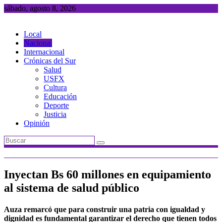
Saltar
sábado, agosto 8, 2026
al
contenido
Local
Nacional
Internacional
Crónicas del Sur
Salud
USFX
Cultura
Educación
Deporte
Justicia
Opinión
Inyectan Bs 60 millones en equipamiento
al sistema de salud público
Auza remarcó que para construir una patria con igualdad y
dignidad es fundamental garantizar el derecho que tienen todos