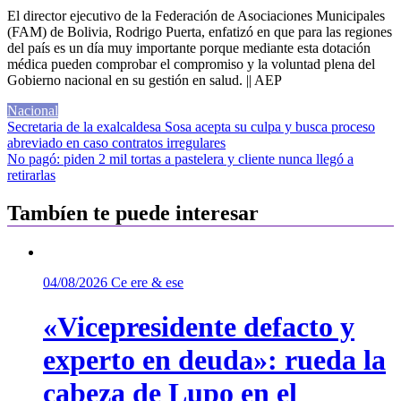
El director ejecutivo de la Federación de Asociaciones Municipales
(FAM) de Bolivia, Rodrigo Puerta, enfatizó en que para las regiones
del país es un día muy importante porque mediante esta dotación
médica pueden comprobar el compromiso y la voluntad plena del
Gobierno nacional en su gestión en salud. || AEP
Nacional
Navegación
Secretaria de la exalcaldesa Sosa acepta su culpa y busca proceso
abreviado en caso contratos irregulares
de
No pagó: piden 2 mil tortas a pastelera y cliente nunca llegó a
entradas
retirarlas
Tambíen te puede interesar
04/08/2026
Ce ere & ese
«Vicepresidente defacto y
experto en deuda»: rueda la
cabeza de Lupo en el