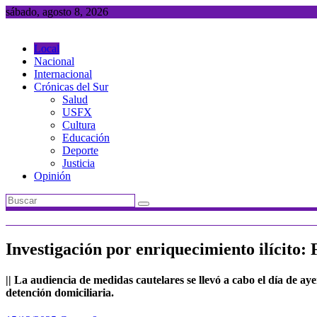
Saltar
sábado, agosto 8, 2026
al
contenido
Local
Nacional
Internacional
Crónicas del Sur
Salud
USFX
Cultura
Educación
Deporte
Justicia
Opinión
Investigación por enriquecimiento ilícito: 
|| La audiencia de medidas cautelares se llevó a cabo el día de ay
detención domiciliaria.