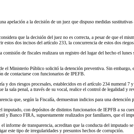
 apelación a la decisión de un juez que dispuso medidas sustitutivas a 
onsidera que la decisión del juez no es correcta, a pesar de que el mism
r estos dos incisos del artículo 233, la concurrencia de estos dos riegos
a comisión de fiscales realizara un registro del lugar del hecho el lune
nde el Ministerio Público solicitó la detención preventiva. Sin embargo
ción de contactarse con funcionarios de IPEFB.
ía y dos riesgos procesales, establecidos en el artículo 234 numeral 7 
la sala penal, a través de su vocal, realice el control de legalidad y re
rencia que, según la Fiscalía, demuestran indicios para una detención p
l imputado, con depósitos de distintos funcionarios de IEPFB a su cuent
til y Banco FIRA, supuestamente realizados por familiares, que el imput
l informe de transparencia, acreditan que la conducta del imputado se a
igar este tipo de irregularidades y presuntos hechos de corrupción.