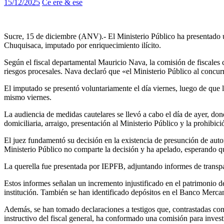
15/12/2025
Ce ere & ese
Sucre, 15 de diciembre (ANV).- El Ministerio Público ha presentado una
Chuquisaca, imputado por enriquecimiento ilícito.
Según el fiscal departamental Mauricio Nava, la comisión de fiscales c
riesgos procesales. Nava declaró que «el Ministerio Público al concurri
El imputado se presentó voluntariamente el día viernes, luego de que l
mismo viernes.
La audiencia de medidas cautelares se llevó a cabo el día de ayer, do
domiciliaria, arraigo, presentación al Ministerio Público y la prohibi
El juez fundamentó su decisión en la existencia de presunción de autor
Ministerio Público no comparte la decisión y ha apelado, esperando que 
La querella fue presentada por IEPFB, adjuntando informes de transpa
Estos informes señalan un incremento injustificado en el patrimonio de
institución. También se han identificado depósitos en el Banco Mercan
Además, se han tomado declaraciones a testigos que, contrastadas con e
instructivo del fiscal general, ha conformado una comisión para invest