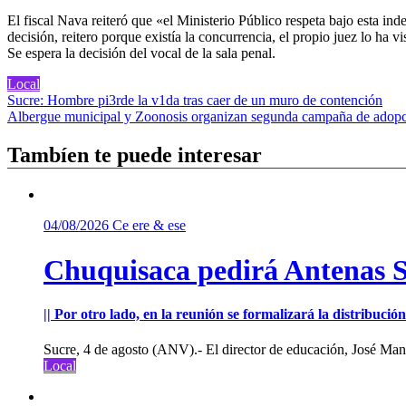
El fiscal Nava reiteró que «el Ministerio Público respeta bajo esta in
decisión, reitero porque existía la concurrencia, el propio juez lo ha 
Se espera la decisión del vocal de la sala penal.
Local
Navegación
Sucre: Hombre pi3rde la v1da tras caer de un muro de contención
Albergue municipal y Zoonosis organizan segunda campaña de adopc
de
entradas
Tambíen te puede interesar
04/08/2026
Ce ere & ese
Chuquisaca pedirá Antenas St
|| Por otro lado, en la reunión se formalizará la distribuc
Sucre, 4 de agosto (ANV).- El director de educación, José Manu
Local