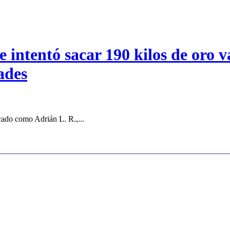
intentó sacar 190 kilos de oro va
ades
cado como Adrián L. R.,...