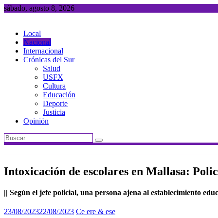
Saltar
sábado, agosto 8, 2026
al
contenido
Local
Nacional
Internacional
Crónicas del Sur
Salud
USFX
Cultura
Educación
Deporte
Justicia
Opinión
Intoxicación de escolares en Mallasa: Poli
|| Según el jefe policial, una persona ajena al establecimiento educ
23/08/2023
22/08/2023
Ce ere & ese