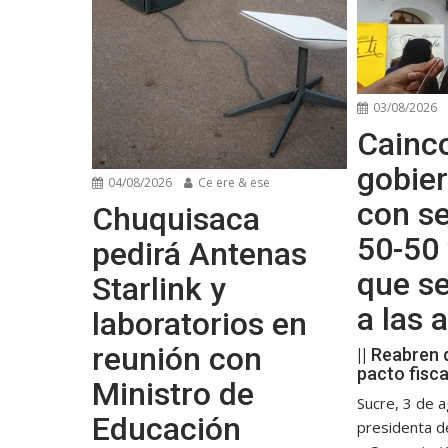
03/08/2026
Cainco
gobier
04/08/2026
Ce ere & ese
con se
Chuquisaca
50-50 
pedirá Antenas
que s
Starlink y
a las
laboratorios en
reunión con
|| Reabren 
pacto fisca
Ministro de
Sucre, 3 de a
Educación
presidenta d