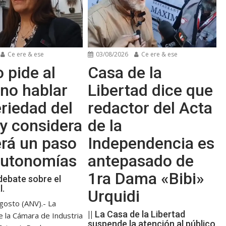
Ce ere & ese
03/08/2026
Ce ere & ese
 pide al
Casa de la
no hablar
Libertad dice que
riedad del
redactor del Acta
y considera
de la
erá un paso
Independencia es
 autonomías
antepasado de
1ra Dama «Bibi»
debate sobre el
l.
Urquidi
gosto (ANV).- La
|| La Casa de la Libertad
e la Cámara de Industria
suspende la atención al público