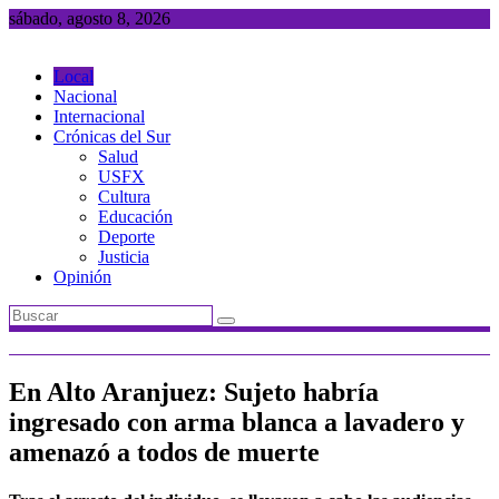
Saltar
sábado, agosto 8, 2026
al
contenido
Local
Nacional
Internacional
Crónicas del Sur
Salud
USFX
Cultura
Educación
Deporte
Justicia
Opinión
En Alto Aranjuez: Sujeto habría
ingresado con arma blanca a lavadero y
amenazó a todos de muerte