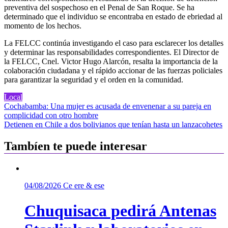
preventiva del sospechoso en el Penal de San Roque. Se ha
determinado que el individuo se encontraba en estado de ebriedad al
momento de los hechos.
La FELCC continúa investigando el caso para esclarecer los detalles
y determinar las responsabilidades correspondientes. El Director de
la FELCC, Cnel. Victor Hugo Alarcón, resalta la importancia de la
colaboración ciudadana y el rápido accionar de las fuerzas policiales
para garantizar la seguridad y el orden en la comunidad.
Local
Navegación
Cochabamba: Una mujer es acusada de envenenar a su pareja en
complicidad con otro hombre
de
Detienen en Chile a dos bolivianos que tenían hasta un lanzacohetes
entradas
Tambíen te puede interesar
04/08/2026
Ce ere & ese
Chuquisaca pedirá Antenas