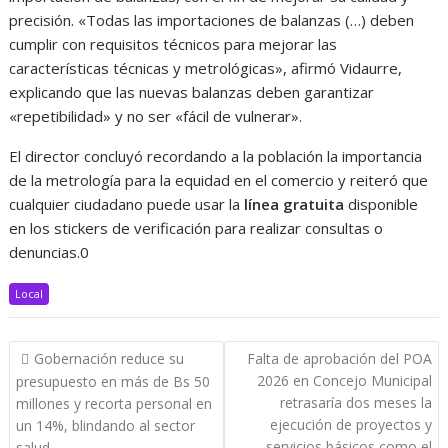
precisión. «Todas las importaciones de balanzas (…) deben
cumplir con requisitos técnicos para mejorar las
características técnicas y metrológicas», afirmó Vidaurre,
explicando que las nuevas balanzas deben garantizar
«repetibilidad» y no ser «fácil de vulnerar».
El director concluyó recordando a la población la importancia
de la metrología para la equidad en el comercio y reiteró que
cualquier ciudadano puede usar la
línea gratuita
disponible
en los stickers de verificación para realizar consultas o
denuncias.0
Local
Navegación
Gobernación reduce su
Falta de aprobación del POA
de
2026 en Concejo Municipal
presupuesto en más de Bs 50
entradas
retrasaría dos meses la
millones y recorta personal en
ejecución de proyectos y
un 14%, blindando al sector
servicios básicos como el
salud