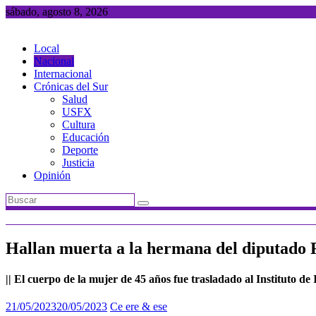
Saltar
sábado, agosto 8, 2026
al
contenido
Local
Nacional
Internacional
Crónicas del Sur
Salud
USFX
Cultura
Educación
Deporte
Justicia
Opinión
Hallan muerta a la hermana del diputado 
|| El cuerpo de la mujer de 45 años fue trasladado al Instituto de
21/05/2023
20/05/2023
Ce ere & ese