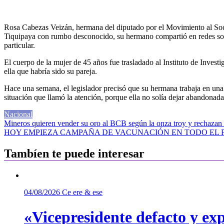
Rosa Cabezas Veizán, hermana del diputado por el Movimiento al Soci
Tiquipaya con rumbo desconocido, su hermano compartió en 
particular.
El cuerpo de la mujer de 45 años fue trasladado al Instituto de Inves
ella que habría sido su pareja.
Hace una semana, el legislador precisó que su hermana trabaja en una 
situación que llamó la atención, porque ella no solía dejar abandonad
Nacional
Navegación
Mineros quieren vender su oro al BCB según la onza troy y rechazan 
HOY EMPIEZA CAMPAÑA DE VACUNACIÓN EN TODO EL PA
de
entradas
Tambíen te puede interesar
04/08/2026
Ce ere & ese
«Vicepresidente defacto y exp