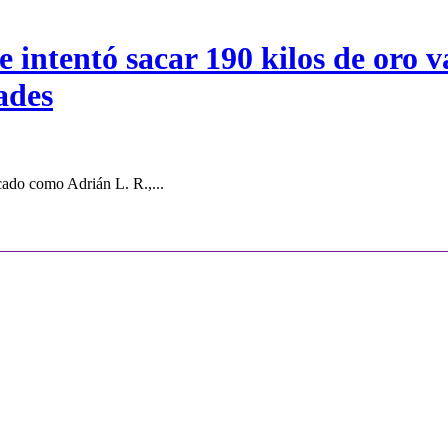
intentó sacar 190 kilos de oro va
ades
cado como Adrián L. R.,...