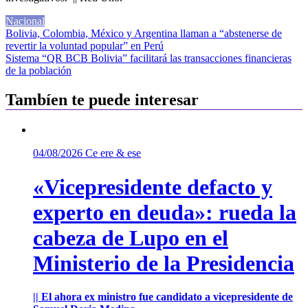
Nacional
Navegación
Bolivia, Colombia, México y Argentina llaman a “abstenerse de
revertir la voluntad popular” en Perú
de
Sistema “QR BCB Bolivia” facilitará las transacciones financieras
entradas
de la población
Tambíen te puede interesar
04/08/2026
Ce ere & ese
«Vicepresidente defacto y
experto en deuda»: rueda la
cabeza de Lupo en el
Ministerio de la Presidencia
|| El ahora ex ministro fue candidato a vicepresidente de