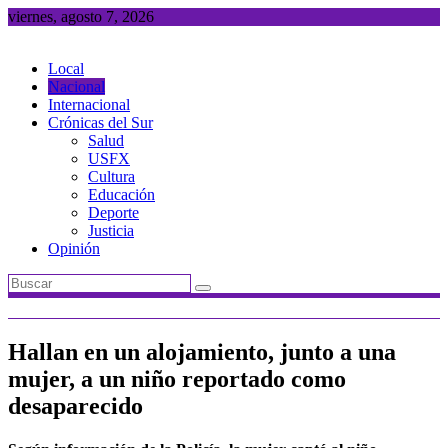
Saltar
viernes, agosto 7, 2026
al
contenido
Local
Nacional
Internacional
Crónicas del Sur
Salud
USFX
Cultura
Educación
Deporte
Justicia
Opinión
Hallan en un alojamiento, junto a una
mujer, a un niño reportado como
desaparecido