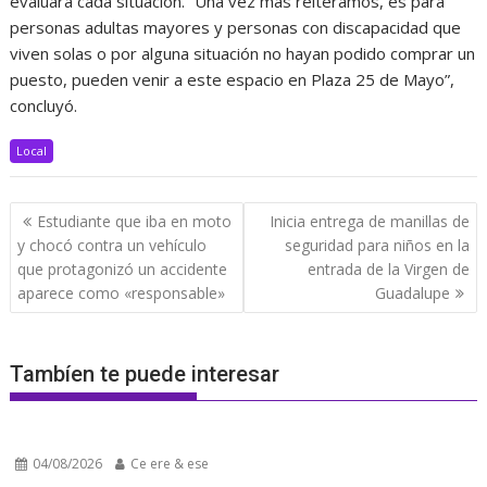
evaluará cada situación. “Una vez más reiteramos, es para
personas adultas mayores y personas con discapacidad que
viven solas o por alguna situación no hayan podido comprar un
puesto, pueden venir a este espacio en Plaza 25 de Mayo”,
concluyó.
Local
Navegación
Estudiante que iba en moto
Inicia entrega de manillas de
de
y chocó contra un vehículo
seguridad para niños en la
entradas
que protagonizó un accidente
entrada de la Virgen de
aparece como «responsable»
Guadalupe
Tambíen te puede interesar
04/08/2026
Ce ere & ese