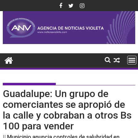
Saltar
al
contenido
Guadalupe: Un grupo de
comerciantes se apropió de
la calle y cobraban a otros Bs
100 para vender
|| Municipio anuncia controles de salubridad en