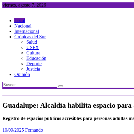
Saltar
viernes, agosto 7, 2026
al
contenido
Local
Nacional
Internacional
Crónicas del Sur
Salud
USFX
Cultura
Educación
Deporte
Justicia
Opinión
Guadalupe: Alcaldía habilita espacio para
Registro de espacios públicos accesibles para personas adultas 
10/09/2025
Fernando