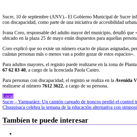
Sucre, 10 de septiembre (ANV).- El Gobierno Municipal de Sucre info
con discapacidad, como parte de una iniciativa de accesibilidad urban
Ivana Coro, responsable del adulto mayor del municipio, detalló que «e
ubicado en la plaza 25 de mayo están dispuestos para aquellas person
Coro explicó que no existe un número exacto de plazas asignadas, pero
cuántas personas más o menos van a poder gozar de estos espacios».
Para adultos mayores, el registro puede realizarse en la zona de Plant
67 62 83 40
, a cargo de la licenciada Paola Castro.
Para personas con discapacidad, el registro se realiza en la
Avenida Ve
realizarse al número
7612 3622
, a cargo de su persona.
Local
Navegación
Sucre – Yamparáez: Un camión cargado de troncos perdió el control tr
Chuquisaca celebra la semana de la educación alternativa con simposio
de
entradas
Tambíen te puede interesar