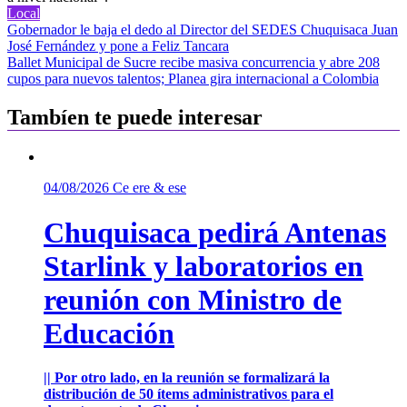
Local
Navegación
Gobernador le baja el dedo al Director del SEDES Chuquisaca Juan
José Fernández y pone a Feliz Tancara
de
Ballet Municipal de Sucre recibe masiva concurrencia y abre 208
entradas
cupos para nuevos talentos; Planea gira internacional a Colombia
Tambíen te puede interesar
04/08/2026
Ce ere & ese
Chuquisaca pedirá Antenas
Starlink y laboratorios en
reunión con Ministro de
Educación
|| Por otro lado, en la reunión se formalizará la
distribución de 50 ítems administrativos para el