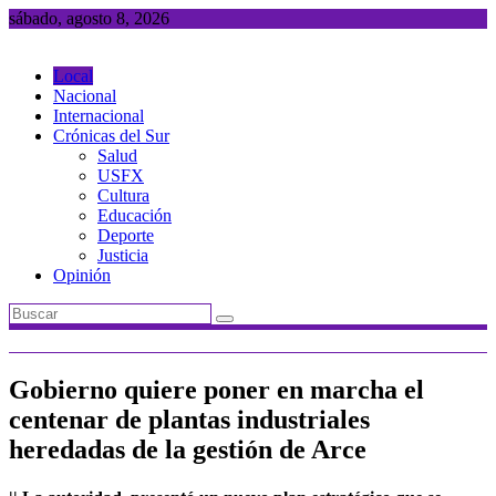
Saltar
sábado, agosto 8, 2026
al
contenido
Local
Nacional
Internacional
Crónicas del Sur
Salud
USFX
Cultura
Educación
Deporte
Justicia
Opinión
Gobierno quiere poner en marcha el
centenar de plantas industriales
heredadas de la gestión de Arce