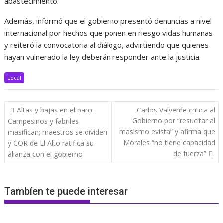
abastecimiento.
Además, informó que el gobierno presentó denuncias a nivel
internacional por hechos que ponen en riesgo vidas humanas
y reiteró la convocatoria al diálogo, advirtiendo que quienes
hayan vulnerado la ley deberán responder ante la justicia.
Local
Navegación
Altas y bajas en el paro:
Carlos Valverde critica al
de
Gobierno por “resucitar al
Campesinos y fabriles
entradas
masismo evista” y afirma que
masifican; maestros se dividen
Morales “no tiene capacidad
y COR de El Alto ratifica su
de fuerza”
alianza con el gobierno
Tambíen te puede interesar