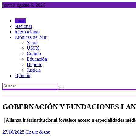
Saltar
jueves, agosto 6, 2026
al
contenido
Local
Nacional
Internacional
Crónicas del Sur
Salud
USFX
Cultura
Educación
Deporte
Justicia
Opinión
GOBERNACIÓN Y FUNDACIONES LAN
|| Alianza interinstitucional fortalece acceso a especialidades mé
27/10/2025
Ce ere & ese