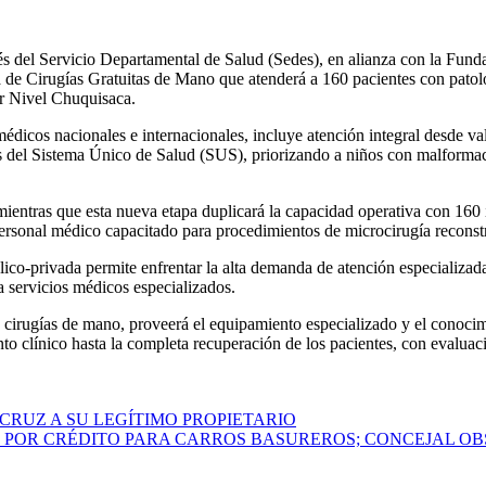
s del Servicio Departamental de Salud (Sedes), en alianza con la Fun
a de Cirugías Gratuitas de Mano que atenderá a 160 pacientes con patol
er Nivel Chuquisaca.
dicos nacionales e internacionales, incluye atención integral desde valo
as del Sistema Único de Salud (SUS), priorizando a niños con malformac
mientras que esta nueva etapa duplicará la capacidad operativa con 160 i
ersonal médico capacitado para procedimientos de microcirugía reconstr
ico-privada permite enfrentar la alta demanda de atención especializada
a servicios médicos especializados.
irugías de mano, proveerá el equipamiento especializado y el conocimi
o clínico hasta la completa recuperación de los pacientes, con evaluaci
RUZ A SU LEGÍTIMO PROPIETARIO
POR CRÉDITO PARA CARROS BASUREROS; CONCEJAL OBS