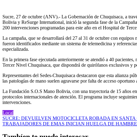
Sucre, 27 de octubre (ANV).- La Gobernación de Chuquisaca, a travé
Bolivia y ReSurge International, inició la segunda fase de la Campañ
200 intervenciones programadas para este año en el Hospital de Terc
La campaña, que se desarrollará del 27 al 31 de octubre con equipos mé
fueron identificados mediante un sistema de telemedicina y referenci
especializada.
En la primera fase ejecutada anteriormente se atendió a 40 pacientes, 
Tercer Nivel Chuquisaca, que dispondrá de quirófanos exclusivos y p
Representantes del Sedes-Chuquisaca destacaron que esta alianza públ
las patologías de mano suelen agravarse por falta de acceso oportuno 
La Fundación S.O.S Mano Bolivia, con una trayectoria de 15 años en c
protocolos internacionales de atención. El programa incluye seguimient
intervenciones.
Local
Navegación
SUCRE: DEVUELVEN MOTOCICLETA ROBADA EN SANTA C
TRABAJADORES DE EMAS INICIAN HUELGA DE HAMBRE 
de
entradas
Tambíen te puede interesar