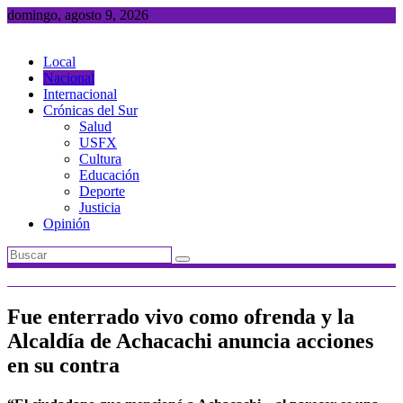
Saltar
domingo, agosto 9, 2026
al
contenido
Local
Nacional
Internacional
Crónicas del Sur
Salud
USFX
Cultura
Educación
Deporte
Justicia
Opinión
Fue enterrado vivo como ofrenda y la
Alcaldía de Achacachi anuncia acciones
en su contra