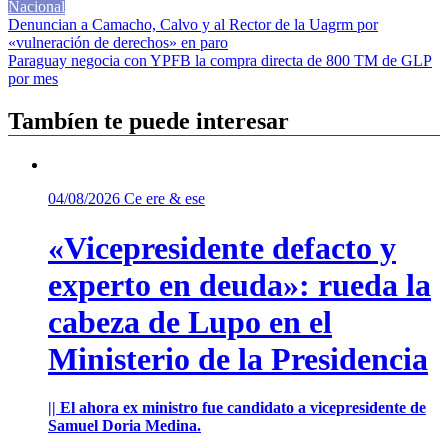
Nacional
Navegación
Denuncian a Camacho, Calvo y al Rector de la Uagrm por
«vulneración de derechos» en paro
de
Paraguay negocia con YPFB la compra directa de 800 TM de GLP
entradas
por mes
Tambíen te puede interesar
04/08/2026
Ce ere & ese
«Vicepresidente defacto y
experto en deuda»: rueda la
cabeza de Lupo en el
Ministerio de la Presidencia
|| El ahora ex ministro fue candidato a vicepresidente de
Samuel Doria Medina.