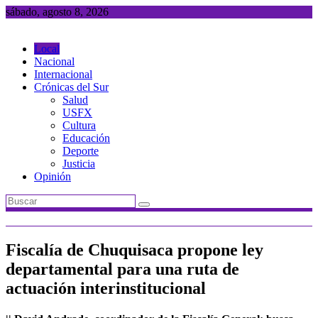
Saltar
sábado, agosto 8, 2026
al
contenido
Local
Nacional
Internacional
Crónicas del Sur
Salud
USFX
Cultura
Educación
Deporte
Justicia
Opinión
Fiscalía de Chuquisaca propone ley
departamental para una ruta de
actuación interinstitucional