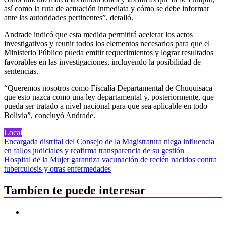
así como la ruta de actuación inmediata y cómo se debe informar
ante las autoridades pertinentes”, detalló.
Andrade indicó que esta medida permitirá acelerar los actos
investigativos y reunir todos los elementos necesarios para que el
Ministerio Público pueda emitir requerimientos y lograr resultados
favorables en las investigaciones, incluyendo la posibilidad de
sentencias.
“Queremos nosotros como Fiscalía Departamental de Chuquisaca
que esto nazca como una ley departamental y, posteriormente, que
pueda ser tratado a nivel nacional para que sea aplicable en todo
Bolivia”, concluyó Andrade.
Local
Navegación
Encargada distrital del Consejo de la Magistratura niega influencia
en fallos judiciales y reafirma transparencia de su gestión
de
Hospital de la Mujer garantiza vacunación de recién nacidos contra
entradas
tuberculosis y otras enfermedades
Tambíen te puede interesar