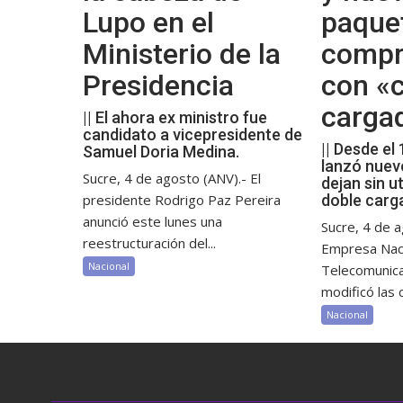
Lupo en el
paque
Ministerio de la
compr
Presidencia
con «c
carga
|| El ahora ex ministro fue
candidato a vicepresidente de
|| Desde el
Samuel Doria Medina.
lanzó nuev
Sucre, 4 de agosto (ANV).- El
dejan sin ut
presidente Rodrigo Paz Pereira
doble carg
anunció este lunes una
Sucre, 4 de a
reestructuración del...
Empresa Nac
Nacional
Telecomunic
modificó las c
Nacional