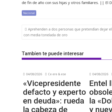
de fin de año con sus hijas y otros familiares. || El 
Nacional
Navegación
Aprehenden a dos personas que pretendían dejar el
de
con media tonelada de oro
entradas
Tambíen te puede interesar
04/08/2026
Ce ere & ese
04/08/2026
«Vicepresidente
Entel l
defacto y experto
obsol
en deuda»: rueda
la «Do
la cabeza de
y nue