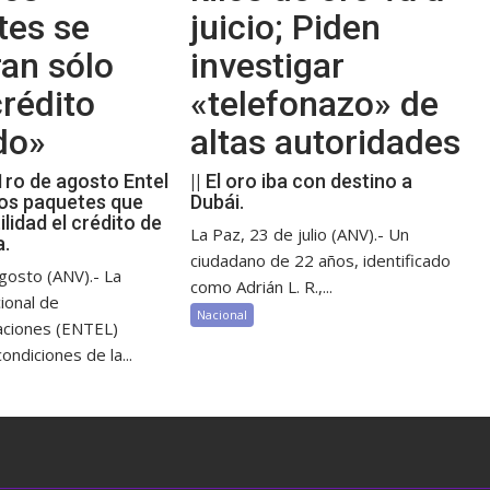
tes se
juicio; Piden
an sólo
investigar
rédito
«telefonazo» de
do»
altas autoridades
 1ro de agosto Entel
|| El oro iba con destino a
os paquetes que
Dubái.
ilidad el crédito de
La Paz, 23 de julio (ANV).- Un
a.
ciudadano de 22 años, identificado
gosto (ANV).- La
como Adrián L. R.,...
ional de
Nacional
aciones (ENTEL)
ondiciones de la...