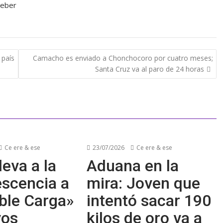
Deber
 país
Camacho es enviado a Chonchocoro por cuatro meses;
Santa Cruz va al paro de 24 horas
Ce ere & ese
23/07/2026
Ce ere & ese
leva a la
Aduana en la
escencia a
mira: Joven que
ble Carga»
intentó sacar 190
vos
kilos de oro va a