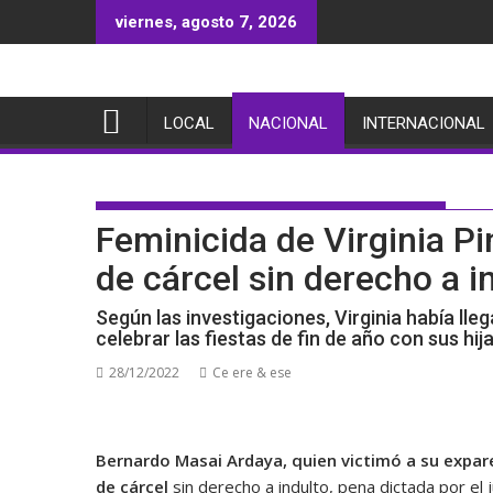
Saltar
viernes, agosto 7, 2026
al
contenido
LOCAL
NACIONAL
INTERNACIONAL
Feminicida de Virginia P
de cárcel sin derecho a i
Según las investigaciones, Virginia había ll
celebrar las fiestas de fin de año con sus hij
28/12/2022
Ce ere & ese
Bernardo Masai Ardaya, quien victimó a su expare
de cárc
el
sin derecho a indulto, pena dictada por el