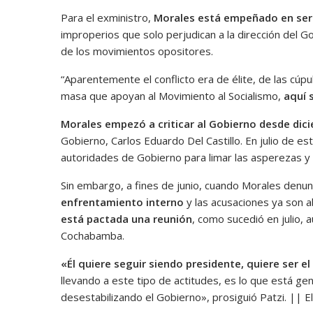
Para el exministro,
Morales está empeñado en ser 
improperios que solo perjudican a la dirección del 
de los movimientos opositores.
“Aparentemente el conflicto era de élite, de las cúp
masa que apoyan al Movimiento al Socialismo,
aquí 
Morales empezó a criticar al Gobierno desde di
Gobierno, Carlos Eduardo Del Castillo. En julio de es
autoridades de Gobierno para limar las asperezas y 
Sin embargo, a fines de junio, cuando Morales denunc
enfrentamiento interno
y las acusaciones ya son a
está pactada una reunión
, como sucedió en julio, 
Cochabamba.
«É
l quiere seguir siendo presidente,
quiere ser e
llevando a este tipo de actitudes, es lo que está g
desestabilizando el Gobierno», prosiguió Patzi. || E