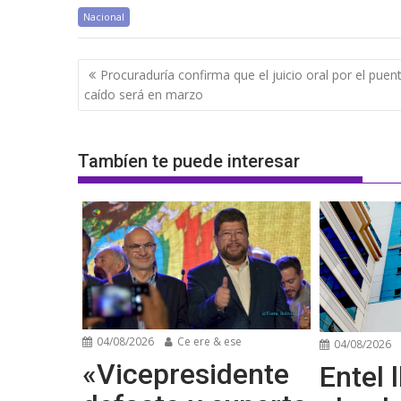
Nacional
Navegación
Procuraduría confirma que el juicio oral por el puen
de
caído será en marzo
entradas
Tambíen te puede interesar
04/08/2026
Ce ere & ese
04/08/2026
«Vicepresidente
Entel l