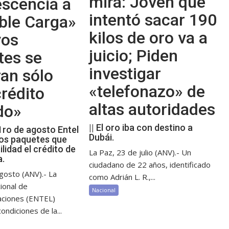
mira: Joven que
escencia a
intentó sacar 190
ble Carga»
kilos de oro va a
vos
juicio; Piden
tes se
investigar
an sólo
«telefonazo» de
rédito
altas autoridades
do»
|| El oro iba con destino a
 1ro de agosto Entel
Dubái.
os paquetes que
ilidad el crédito de
La Paz, 23 de julio (ANV).- Un
a.
ciudadano de 22 años, identificado
gosto (ANV).- La
como Adrián L. R.,...
ional de
Nacional
aciones (ENTEL)
ondiciones de la...