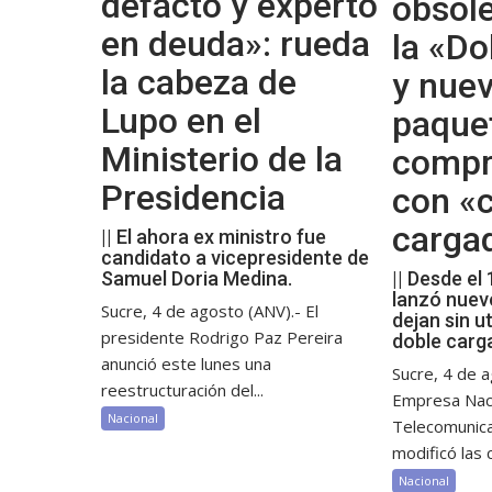
defacto y experto
obsol
en deuda»: rueda
la «Do
la cabeza de
y nue
Lupo en el
paque
Ministerio de la
compr
Presidencia
con «c
carga
|| El ahora ex ministro fue
candidato a vicepresidente de
Samuel Doria Medina.
|| Desde el
lanzó nuev
Sucre, 4 de agosto (ANV).- El
dejan sin ut
presidente Rodrigo Paz Pereira
doble carg
anunció este lunes una
Sucre, 4 de a
reestructuración del...
Empresa Nac
Nacional
Telecomunic
modificó las c
Nacional