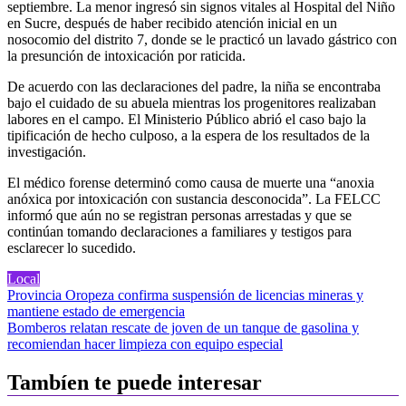
septiembre. La menor ingresó sin signos vitales al Hospital del Niño
en Sucre, después de haber recibido atención inicial en un
nosocomio del distrito 7, donde se le practicó un lavado gástrico con
la presunción de intoxicación por raticida.
De acuerdo con las declaraciones del padre, la niña se encontraba
bajo el cuidado de su abuela mientras los progenitores realizaban
labores en el campo. El Ministerio Público abrió el caso bajo la
tipificación de hecho culposo, a la espera de los resultados de la
investigación.
El médico forense determinó como causa de muerte una “anoxia
anóxica por intoxicación con sustancia desconocida”. La FELCC
informó que aún no se registran personas arrestadas y que se
continúan tomando declaraciones a familiares y testigos para
esclarecer lo sucedido.
Local
Navegación
Provincia Oropeza confirma suspensión de licencias mineras y
mantiene estado de emergencia
de
Bomberos relatan rescate de joven de un tanque de gasolina y
entradas
recomiendan hacer limpieza con equipo especial
Tambíen te puede interesar