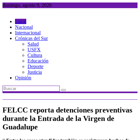
Saltar
domingo, agosto 9, 2026
al
contenido
Local
Nacional
Internacional
Crónicas del Sur
Salud
USFX
Cultura
Educación
Deporte
Justicia
Opinión
FELCC reporta detenciones preventivas
durante la Entrada de la Virgen de
Guadalupe