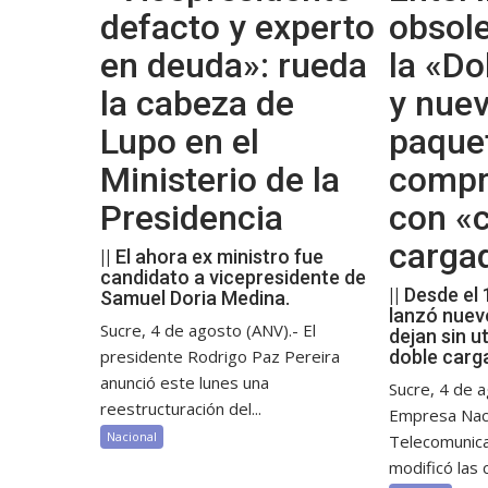
defacto y experto
obsol
en deuda»: rueda
la «Do
la cabeza de
y nue
Lupo en el
paque
Ministerio de la
compr
Presidencia
con «c
carga
|| El ahora ex ministro fue
candidato a vicepresidente de
|| Desde el
Samuel Doria Medina.
lanzó nuev
Sucre, 4 de agosto (ANV).- El
dejan sin ut
presidente Rodrigo Paz Pereira
doble carg
anunció este lunes una
Sucre, 4 de a
reestructuración del...
Empresa Nac
Nacional
Telecomunic
modificó las c