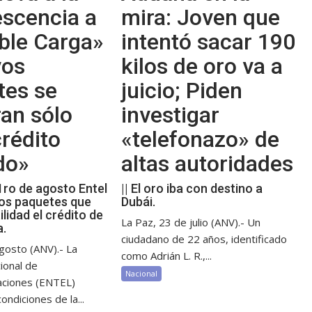
escencia a
mira: Joven que
ble Carga»
intentó sacar 190
vos
kilos de oro va a
tes se
juicio; Piden
an sólo
investigar
rédito
«telefonazo» de
do»
altas autoridades
 1ro de agosto Entel
|| El oro iba con destino a
os paquetes que
Dubái.
ilidad el crédito de
La Paz, 23 de julio (ANV).- Un
a.
ciudadano de 22 años, identificado
gosto (ANV).- La
como Adrián L. R.,...
ional de
Nacional
aciones (ENTEL)
ondiciones de la...