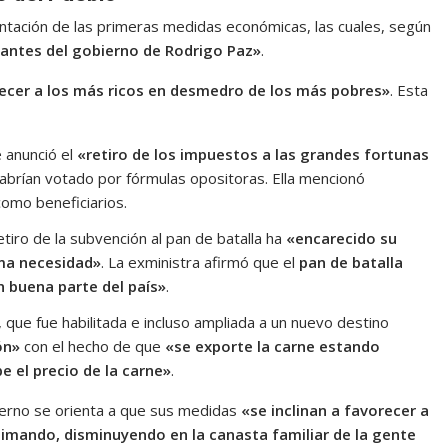
rientación de las primeras medidas económicas, las cuales, según
tantes del gobierno de Rodrigo Paz»
.
ecer a los más ricos en desmedro de los más pobres»
. Esta
 anunció el
«retiro de los impuestos a las grandes fortunas
abrían votado por fórmulas opositoras. Ella mencionó
como beneficiarios.
etiro de la subvención al pan de batalla ha
«encarecido su
ima necesidad»
. La exministra afirmó que el
pan de batalla
n buena parte del país»
.
, que fue habilitada e incluso ampliada a un nuevo destino
ón»
con el hecho de que
«se exporte la carne estando
 el precio de la carne»
.
ierno se orienta a que sus medidas
«se inclinan a favorecer a
timando, disminuyendo en la canasta familiar de la gente