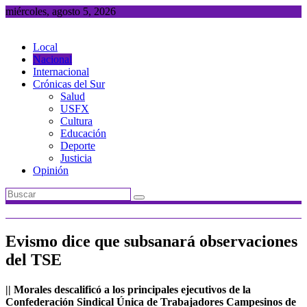
Saltar
miércoles, agosto 5, 2026
al
contenido
Local
Nacional
Internacional
Crónicas del Sur
Salud
USFX
Cultura
Educación
Deporte
Justicia
Opinión
Evismo dice que subsanará observaciones
del TSE
|| Morales descalificó a los principales ejecutivos de la
Confederación Sindical Única de Trabajadores Campesinos de