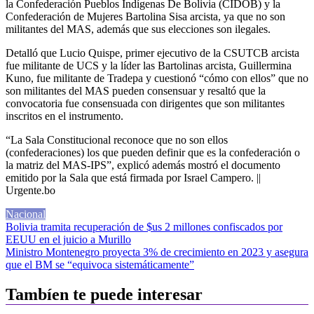
la Confederación Pueblos Indígenas De Bolivia (CIDOB) y la
Confederación de Mujeres Bartolina Sisa arcista, ya que no son
militantes del MAS, además que sus elecciones son ilegales.
Detalló que Lucio Quispe, primer ejecutivo de la CSUTCB arcista
fue militante de UCS y la líder las Bartolinas arcista, Guillermina
Kuno, fue militante de Tradepa y cuestionó “cómo con ellos” que no
son militantes del MAS pueden consensuar y resaltó que la
convocatoria fue consensuada con dirigentes que son militantes
inscritos en el instrumento.
“La Sala Constitucional reconoce que no son ellos
(confederaciones) los que pueden definir que es la confederación o
la matriz del MAS-IPS”, explicó además mostró el documento
emitido por la Sala que está firmada por Israel Campero. ||
Urgente.bo
Nacional
Navegación
Bolivia tramita recuperación de $us 2 millones confiscados por
EEUU en el juicio a Murillo
de
Ministro Montenegro proyecta 3% de crecimiento en 2023 y asegura
entradas
que el BM se “equivoca sistemáticamente”
Tambíen te puede interesar