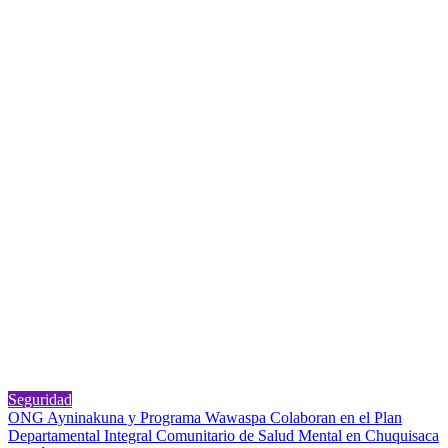
Seguridad
Navegación
ONG Ayninakuna y Programa Wawaspa Colaboran en el Plan
Departamental Integral Comunitario de Salud Mental en Chuquisaca
de