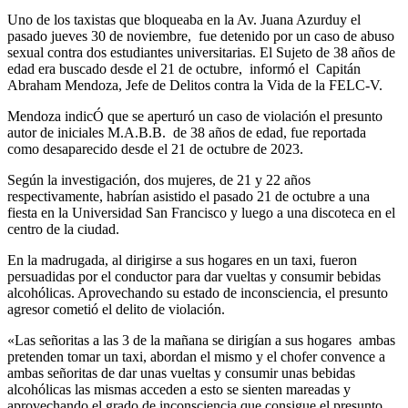
Uno de los taxistas que bloqueaba en la Av. Juana Azurduy el
pasado jueves 30 de noviembre, fue detenido por un caso de abuso
sexual contra dos estudiantes universitarias. El Sujeto de 38 años de
edad era buscado desde el 21 de octubre, informó el Capitán
Abraham Mendoza, Jefe de Delitos contra la Vida de la FELC-V.
Mendoza indicÓ que se aperturó un caso de violación el presunto
autor de iniciales M.A.B.B. de 38 años de edad, fue reportada
como desaparecido desde el 21 de octubre de 2023.
Según la investigación, dos mujeres, de 21 y 22 años
respectivamente, habrían asistido el pasado 21 de octubre a una
fiesta en la Universidad San Francisco y luego a una discoteca en el
centro de la ciudad.
En la madrugada, al dirigirse a sus hogares en un taxi, fueron
persuadidas por el conductor para dar vueltas y consumir bebidas
alcohólicas. Aprovechando su estado de inconsciencia, el presunto
agresor cometió el delito de violación.
«Las señoritas a las 3 de la mañana se dirigían a sus hogares ambas
pretenden tomar un taxi, abordan el mismo y el chofer convence a
ambas señoritas de dar unas vueltas y consumir unas bebidas
alcohólicas las mismas acceden a esto se sienten mareadas y
aprovechando el grado de inconsciencia que consigue el presunto