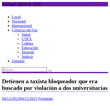
Saltar
domingo, agosto 9, 2026
al
contenido
Local
Nacional
Internacional
Crónicas del Sur
Salud
USFX
Cultura
Educación
Deporte
Justicia
Opinión
Detienen a taxista bloqueador que era
buscado por violación a dos universitarias
04/12/2023
04/12/2023
Fernando