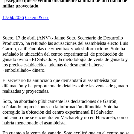
|| Aseguró que se vendió oficialmente la mitad de un cuarto de
millar proyectado.
17/04/2026
Ce ere & ese
Sucre, 17 de abril (ANV).- Jaime Soto, Secretario de Desarrollo
Productivo, ha refutado las acusaciones del asambleísta electo Luis
Garrón, calificándolas de «mentira» y «desinformación». Soto ha
señalado la ubicación del centro experimental de producción de
ganado ovino «El Salvador», la metodología de venta de ganado y
los precios establecidos, además de desmentir haberse
«embolsillado» dinero.
El secretario ha anunciado que demandará al asambleísta por
difamación y ha proporcionado detalles sobre las ventas de ganado
realizadas y proyectadas.
Soto, ha abordado públicamente las declaraciones de Garrón,
señalando imprecisiones en la información difundida. Soto ha
corregido la ubicación del centro experimental El Salvador,
indicando que se encuentra en Macharetí y no en Huacareta, como
habría mencionado el asambleísta.
En cuanto a la venta de ganado, Soto explicó que en el centro no se