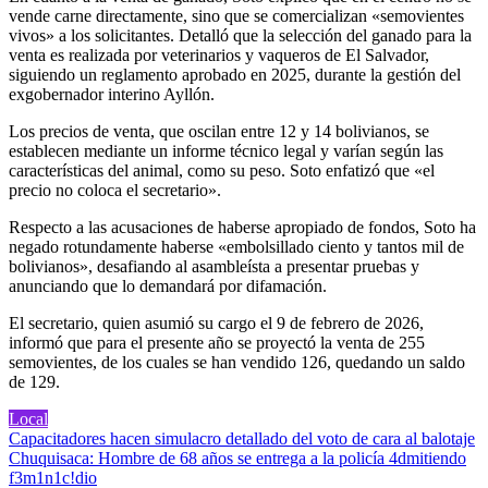
vende carne directamente, sino que se comercializan «semovientes
vivos» a los solicitantes. Detalló que la selección del ganado para la
venta es realizada por veterinarios y vaqueros de El Salvador,
siguiendo un reglamento aprobado en 2025, durante la gestión del
exgobernador interino Ayllón.
Los precios de venta, que oscilan entre 12 y 14 bolivianos, se
establecen mediante un informe técnico legal y varían según las
características del animal, como su peso. Soto enfatizó que «el
precio no coloca el secretario».
Respecto a las acusaciones de haberse apropiado de fondos, Soto ha
negado rotundamente haberse «embolsillado ciento y tantos mil de
bolivianos», desafiando al asambleísta a presentar pruebas y
anunciando que lo demandará por difamación.
El secretario, quien asumió su cargo el 9 de febrero de 2026,
informó que para el presente año se proyectó la venta de 255
semovientes, de los cuales se han vendido 126, quedando un saldo
de 129.
Local
Navegación
Capacitadores hacen simulacro detallado del voto de cara al balotaje
Chuquisaca: Hombre de 68 años se entrega a la policía 4dmitiendo
de
f3m1n1c!dio