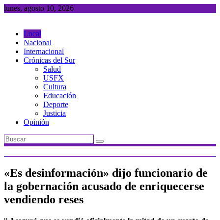
Saltar
lunes, agosto 10, 2026
al
contenido
Local
Nacional
Internacional
Crónicas del Sur
Salud
USFX
Cultura
Educación
Deporte
Justicia
Opinión
«Es desinformación» dijo funcionario de
la gobernación acusado de enriquecerse
vendiendo reses