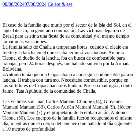
08/08/2024
07/08/2024
Ce ere & ese
El caso de la familia que murió por el sector de la Isla del Sol, en el
lago Titicaca, ha generado conmoción. Las víctimas llegaron de
Brasil para asistir a una fiesta de su comunidad y al mismo tiempo
tomar unas vacaciones.
La familia salió de Challa a tempranas horas, cuando el oleaje era
fuerte y la lancha en el que estaba terminó volcándose. Antonio
Ticona, el dueño de la lancha, iba en busca de combustible para
trabajar, pero 24 horas después, fue hallado sin vida por la Armada
Boliviana.
«Antonio tenía que ir a Copacabana a conseguir combustible para su
lancha, él trabaja con turismo. Necesitaba combustible, porque en
los surtidores de Copacabana nos limitan. Por eso madrugó», contó
Jaime, Tata Apuhuiri de la comunidad de Challa.
Las víctimas son Juan Carlos Mamani Choque (34), Giovanna
Mamani Mamani (30), Carlos Adrián Mamani Mamani (9), Héctor
Mamani Mamani (7) y el propietario de la embarcación, Antonio
Ticona (50). Los cuerpos de la familia fueron recuperados el mismo
día, mientras que el cuerpo del lanchero fue hallado al día siguiente
a 10 metros de profundidad.