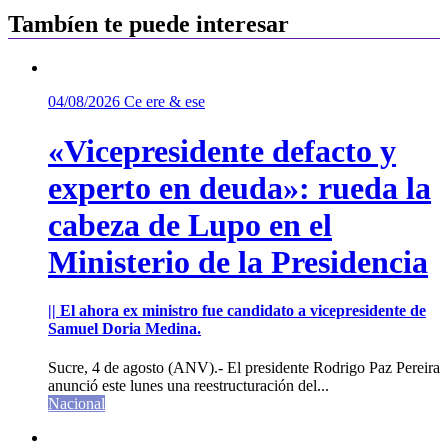
entradas
Tambíen te puede interesar
04/08/2026
Ce ere & ese
«Vicepresidente defacto y
experto en deuda»: rueda la
cabeza de Lupo en el
Ministerio de la Presidencia
|| El ahora ex ministro fue candidato a vicepresidente de
Samuel Doria Medina.
Sucre, 4 de agosto (ANV).- El presidente Rodrigo Paz Pereira
anunció este lunes una reestructuración del...
Nacional