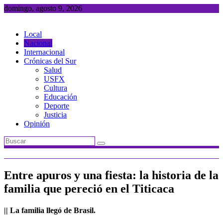
Saltar
domingo, agosto 9, 2026
al
contenido
Local
Nacional
Internacional
Crónicas del Sur
Salud
USFX
Cultura
Educación
Deporte
Justicia
Opinión
Entre apuros y una fiesta: la historia de la
familia que pereció en el Titicaca
|| La familia llegó de Brasil.