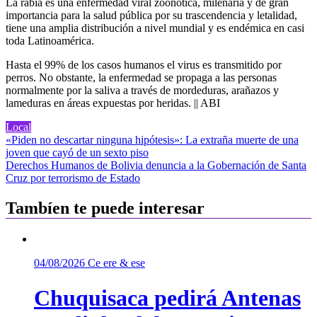
La rabia es una enfermedad viral zoonótica, milenaria y de gran
importancia para la salud pública por su trascendencia y letalidad,
tiene una amplia distribución a nivel mundial y es endémica en casi
toda Latinoamérica.
Hasta el 99% de los casos humanos el virus es transmitido por
perros. No obstante, la enfermedad se propaga a las personas
normalmente por la saliva a través de mordeduras, arañazos y
lameduras en áreas expuestas por heridas. || ABI
Local
Navegación
«Piden no descartar ninguna hipótesis»: La extraña muerte de una
joven que cayó de un sexto piso
de
Derechos Humanos de Bolivia denuncia a la Gobernación de Santa
entradas
Cruz por terrorismo de Estado
Tambíen te puede interesar
04/08/2026
Ce ere & ese
Chuquisaca pedirá Antenas