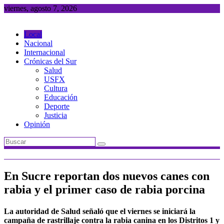
Saltar
viernes, agosto 7, 2026
al
contenido
Local
Nacional
Internacional
Crónicas del Sur
Salud
USFX
Cultura
Educación
Deporte
Justicia
Opinión
En Sucre reportan dos nuevos canes con
rabia y el primer caso de rabia porcina
La autoridad de Salud señaló que el viernes se iniciará la
campaña de rastrillaje contra la rabia canina en los Distritos 1 y