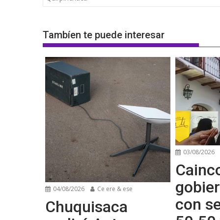
Tambíen te puede interesar
03/08/2026
Cainco
gobier
04/08/2026
Ce ere & ese
con se
Chuquisaca