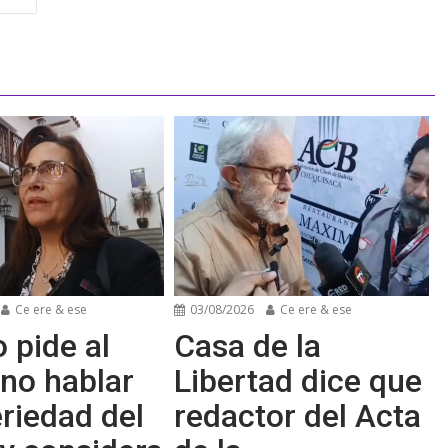
Ce ere & ese
03/08/2026
Ce ere & ese
 pide al
Casa de la
no hablar
Libertad dice que
riedad del
redactor del Acta