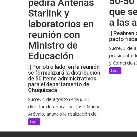
50-50 
pedirá Antenas
que s
Starlink y
a las
laboratorios en
reunión con
|| Reabren 
pacto fisca
Ministro de
Sucre, 3 de a
Educación
presidenta d
y Comercio (C
|| Por otro lado, en la reunión
Local
se formalizará la distribución
de 50 ítems administrativos
para el departamento de
Chuquisaca
Sucre, 4 de agosto (ANV).- El
director de educación, José Manuel
Arévalo, anunció la realización de...
Local