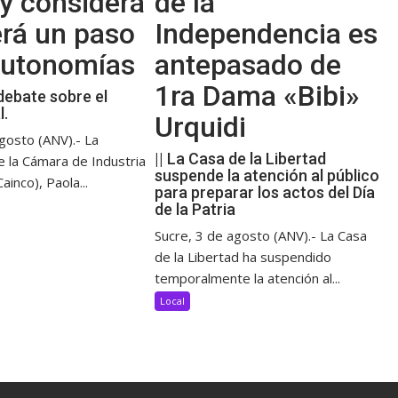
y considera
de la
erá un paso
Independencia es
 autonomías
antepasado de
1ra Dama «Bibi»
debate sobre el
l.
Urquidi
gosto (ANV).- La
|| La Casa de la Libertad
e la Cámara de Industria
suspende la atención al público
ainco), Paola...
para preparar los actos del Día
de la Patria
Sucre, 3 de agosto (ANV).- La Casa
de la Libertad ha suspendido
temporalmente la atención al...
Local