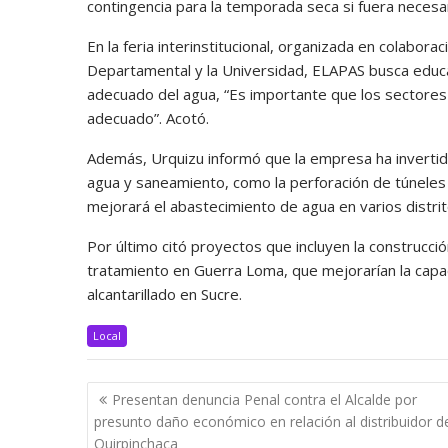
contingencia para la temporada seca si fuera necesar
En la feria interinstitucional, organizada en colabor
Departamental y la Universidad, ELAPAS busca educar
adecuado del agua, “Es importante que los sectores 
adecuado”. Acotó.
Además, Urquizu informó que la empresa ha invertid
agua y saneamiento, como la perforación de túneles d
mejorará el abastecimiento de agua en varios distrit
Por último citó proyectos que incluyen la construcci
tratamiento en Guerra Loma, que mejorarían la capaci
alcantarillado en Sucre.
Local
Navegación
Presentan denuncia Penal contra el Alcalde por
de
presunto daño económico en relación al distribuidor d
entradas
Quirpinchaca