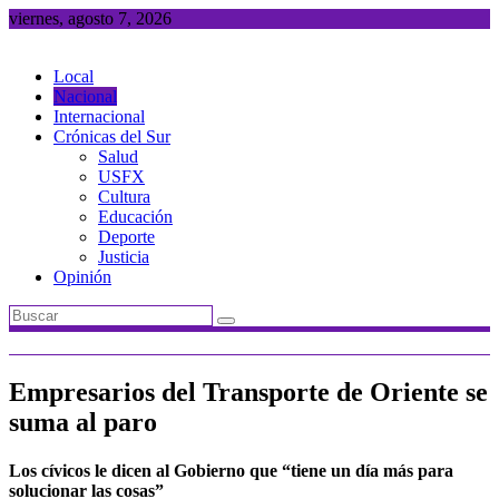
Saltar
viernes, agosto 7, 2026
al
contenido
Local
Nacional
Internacional
Crónicas del Sur
Salud
USFX
Cultura
Educación
Deporte
Justicia
Opinión
Empresarios del Transporte de Oriente se
suma al paro
Los cívicos le dicen al Gobierno que “tiene un día más para
solucionar las cosas”