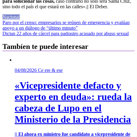
para
solucionar
las cosas,
caso c
ontrario no solo
será
Santa
Cruz
,
sino todo el país el que estará en las calles»
.|| El Deber.
Nacional
Navegación
Paro por el censo: empresarios se reúnen de emergencia y evalúan
apoyo a un diálogo de “último minuto”
de
Dictan 22 años de cárcel para padrastro acusado por abuso sexual
entradas
Tambíen te puede interesar
04/08/2026
Ce ere & ese
«Vicepresidente defacto y
experto en deuda»: rueda la
cabeza de Lupo en el
Ministerio de la Presidencia
|| El ahora ex ministro fue candidato a vicepresidente de