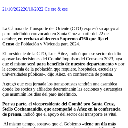
21/10/2022
20/10/2022
Ce ere & ese
La Cámara de Transporte del Oriente (CTO) expresó su apoyo al
paro indefinido convocado en Santa Cruz a partir del 22 de
octubre,
en rechazo al decreto Supremo 4760 que fija el
Censo
de Población y Vivienda para 2024.
El presidente de la CTO, Luis Áñez, indicó que ese sector decidió
apoyar las decisiones del Comité Impulsor del Censo en 2023, «
ya
que el mismo
será
para
beneficio
de nuestro departamento y
por
la economía de la población que requiere, hospitales, escuelas y
universidades públicas», dijo Áñez, en conferencia de prensa.
Agregó que esta jornada los transportistas tendrán una asamblea
donde los socios y afiliados determinarán las acciones y estrategias
que asumirán los días del paro indefinido.
Por su parte, el v
icepresidente del Comité pro Santa Cruz,
Stello Cochamanidis, que acompañó a Áñez en la conferencia
de prensa,
indicó que el apoyo del sector del transporte es vital.
Al mismo tiempo, sostuvo que el Gobierno
«tiene un día más