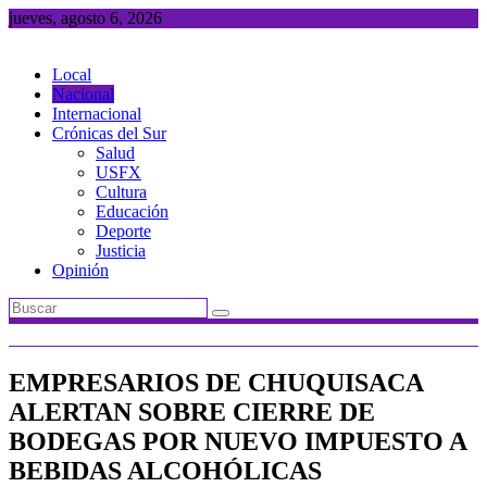
Saltar
jueves, agosto 6, 2026
al
contenido
Local
Nacional
Internacional
Crónicas del Sur
Salud
USFX
Cultura
Educación
Deporte
Justicia
Opinión
EMPRESARIOS DE CHUQUISACA
ALERTAN SOBRE CIERRE DE
BODEGAS POR NUEVO IMPUESTO A
BEBIDAS ALCOHÓLICAS