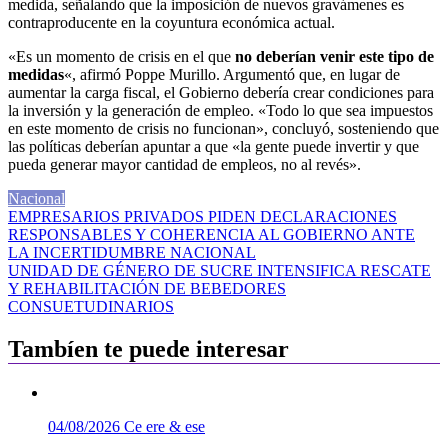
medida, señalando que la imposición de nuevos gravámenes es
contraproducente en la coyuntura económica actual.
«Es un momento de crisis en el que
no deberían venir este tipo de
medidas
«, afirmó Poppe Murillo. Argumentó que, en lugar de
aumentar la carga fiscal, el Gobierno debería crear condiciones para
la inversión y la generación de empleo. «Todo lo que sea impuestos
en este momento de crisis no funcionan», concluyó, sosteniendo que
las políticas deberían apuntar a que «la gente puede invertir y que
pueda generar mayor cantidad de empleos, no al revés».
Nacional
Navegación
EMPRESARIOS PRIVADOS PIDEN DECLARACIONES
RESPONSABLES Y COHERENCIA AL GOBIERNO ANTE
de
LA INCERTIDUMBRE NACIONAL
entradas
UNIDAD DE GÉNERO DE SUCRE INTENSIFICA RESCATE
Y REHABILITACIÓN DE BEBEDORES
CONSUETUDINARIOS
Tambíen te puede interesar
04/08/2026
Ce ere & ese