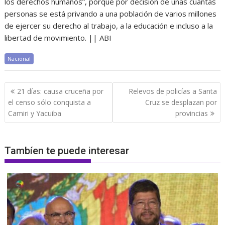
los derechos humanos”, porque por decisión de unas cuantas
personas se está privando a una población de varios millones
de ejercer su derecho al trabajo, a la educación e incluso a la
libertad de movimiento. || ABI
Nacional
Navegación
21 días: causa cruceña por
Relevos de policías a Santa
de
el censo sólo conquista a
Cruz se desplazan por
entradas
Camiri y Yacuiba
provincias
Tambíen te puede interesar