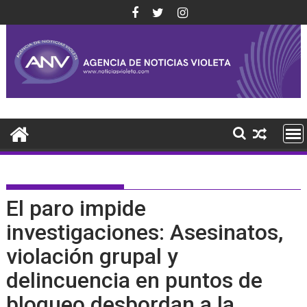
Saltar
al
contenido
El paro impide
investigaciones: Asesinatos,
violación grupal y
delincuencia en puntos de
bloqueo desbordan a la