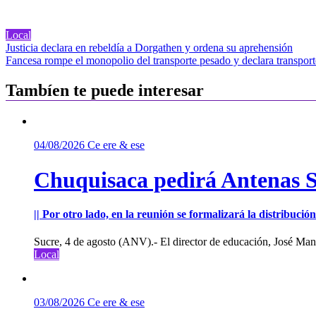
Local
Navegación
Justicia declara en rebeldía a Dorgathen y ordena su aprehensión
Fancesa rompe el monopolio del transporte pesado y declara transporte
de
entradas
Tambíen te puede interesar
04/08/2026
Ce ere & ese
Chuquisaca pedirá Antenas St
|| Por otro lado, en la reunión se formalizará la distribuc
Sucre, 4 de agosto (ANV).- El director de educación, José Manu
Local
03/08/2026
Ce ere & ese