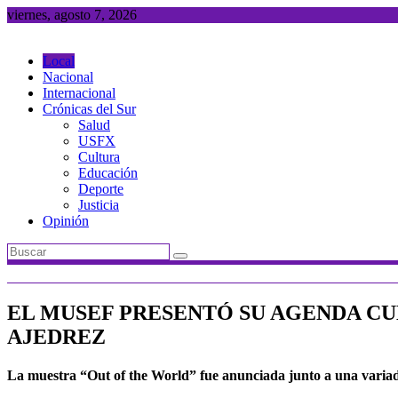
Saltar
viernes, agosto 7, 2026
al
contenido
Local
Nacional
Internacional
Crónicas del Sur
Salud
USFX
Cultura
Educación
Deporte
Justicia
Opinión
EL MUSEF PRESENTÓ SU AGENDA CU
AJEDREZ
La muestra “Out of the World” fue anunciada junto a una variada