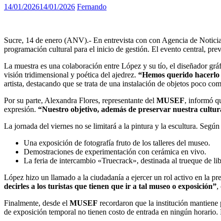
14/01/2026
14/01/2026
Fernando
Sucre, 14 de enero (ANV).- En entrevista con con Agencia de Noticias
programación cultural para el inicio de gestión. El evento central, pre
La muestra es una colaboración entre López y su tío, el diseñador gr
visión tridimensional y poética del ajedrez.
“Hemos querido hacerlo fu
artista, destacando que se trata de una instalación de objetos poco com
Por su parte, Alexandra Flores, representante del
MUSEF
, informó q
expresión.
“Nuestro objetivo, además de preservar nuestra cultura 
La jornada del viernes no se limitará a la pintura y la escultura. Según 
Una exposición de fotografía fruto de los talleres del museo.
Demostraciones de experimentación con cerámica en vivo.
La feria de intercambio «Truecrack», destinada al trueque de lib
López hizo un llamado a la ciudadanía a ejercer un rol activo en la pre
decirles a los turistas que tienen que ir a tal museo o exposición”
,
Finalmente, desde el
MUSEF
recordaron que la institución mantiene 
de exposición temporal no tienen costo de entrada en ningún horario. 