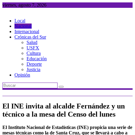
Saltar
viernes, agosto 7, 2026
al
contenido
Local
Nacional
Internacional
Crónicas del Sur
Salud
USFX
Cultura
Educación
Deporte
Justicia
Opinión
El INE invita al alcalde Fernández y un
técnico a la mesa del Censo del lunes
El Instituto Nacional de Estadísticas (INE) propicia una serie de
mesas técnicas como la de Santa Cruz, que se llevará a cabo a