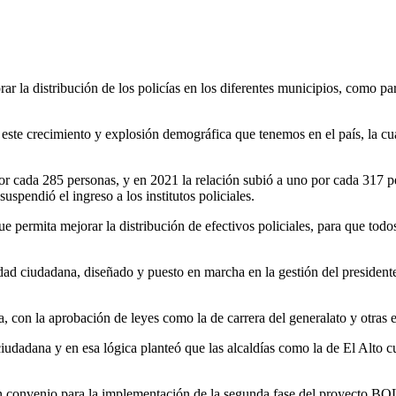
r la distribución de los policías en los diferentes municipios, como par
 este crecimiento y explosión demográfica que tenemos en el país, la 
 por cada 285 personas, y en 2021 la relación subió a uno por cada 317
uspendió el ingreso a los institutos policiales.
ue permita mejorar la distribución de efectivos policiales, para que tod
idad ciudadana, diseñado y puesto en marcha en la gestión del president
cha, con la aprobación de leyes como la de carrera del generalato y otr
iudadana y en esa lógica planteó que las alcaldías como la de El Alto 
n convenio para la implementación de la segunda fase del proyecto BOL-