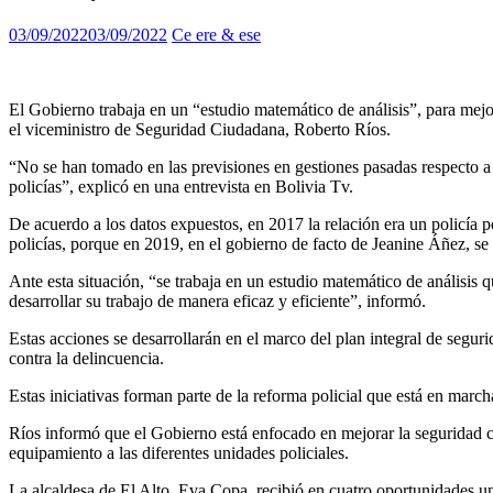
03/09/2022
03/09/2022
Ce ere & ese
El Gobierno trabaja en un “estudio matemático de análisis”, para mejora
el viceministro de Seguridad Ciudadana, Roberto Ríos.
“No se han tomado en las previsiones en gestiones pasadas respecto a
policías”, explicó en una entrevista en Bolivia Tv.
De acuerdo a los datos expuestos, en 2017 la relación era un policía
policías, porque en 2019, en el gobierno de facto de Jeanine Áñez, se s
Ante esta situación, “se trabaja en un estudio matemático de análisis q
desarrollar su trabajo de manera eficaz y eficiente”, informó.
Estas acciones se desarrollarán en el marco del plan integral de segur
contra la delincuencia.
Estas iniciativas forman parte de la reforma policial que está en mar
Ríos informó que el Gobierno está enfocado en mejorar la seguridad c
equipamiento a las diferentes unidades policiales.
La alcaldesa de El Alto, Eva Copa, recibió en cuatro oportunidades u