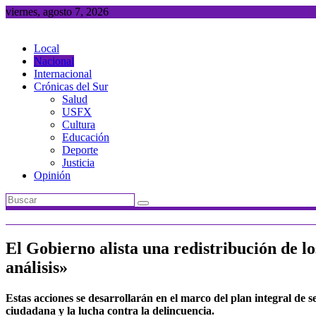
Saltar
viernes, agosto 7, 2026
al
contenido
Local
Nacional
Internacional
Crónicas del Sur
Salud
USFX
Cultura
Educación
Deporte
Justicia
Opinión
El Gobierno alista una redistribución de lo
análisis»
Estas acciones se desarrollarán en el marco del plan integral de 
ciudadana y la lucha contra la delincuencia.