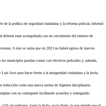
te de la política de seguridad ciudadana y la reforma policial, informó
cual debería estar acompañada con un crecimiento del número de
 personas. A esto se suma que en 2023 no habrá egreso de nuevos
os los municipios puedan contar con efectivos policiales y, además,
e Luis Arce para hacer frente a la inseguridad ciudadana y la lucha
as en redacción como una nueva norma de régimen disciplinario.
cumplan con su contraparte facilitando acuerdos y entregando
110; sin embargo, hasta la fecha, no lo firmó, lo que impide que el