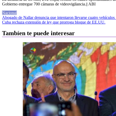
Gobierno entregue 700 cámaras de videovigilancia.|| ABI
Nacional
Navegación
Abogado de Nallar denuncia que intentaron llevarse cuatro vehículos l
Cuba rechaza extensión de ley que prorroga bloque de EE.UU.
de
entradas
Tambíen te puede interesar