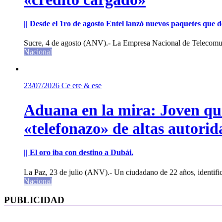
|| Desde el 1ro de agosto Entel lanzó nuevos paquetes que de
Sucre, 4 de agosto (ANV).- La Empresa Nacional de Telecomun
Nacional
23/07/2026
Ce ere & ese
Aduana en la mira: Joven que 
«telefonazo» de altas autorid
|| El oro iba con destino a Dubái.
La Paz, 23 de julio (ANV).- Un ciudadano de 22 años, identifi
Nacional
PUBLICIDAD