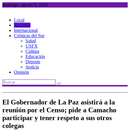
Saltar
domingo, agosto 9, 2026
al
contenido
Local
Nacional
Internacional
Crónicas del Sur
Salud
USFX
Cultura
Educación
Deporte
Justicia
Opinión
El Gobernador de La Paz asistirá a la
reunión por el Censo; pide a Camacho
participar y tener respeto a sus otros
colegas