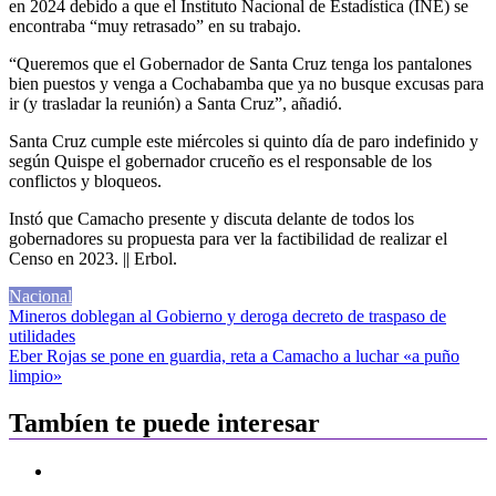
en 2024 debido a que el Instituto Nacional de Estadística (INE) se
encontraba “muy retrasado” en su trabajo.
“Queremos que el Gobernador de Santa Cruz tenga los pantalones
bien puestos y venga a Cochabamba que ya no busque excusas para
ir (y trasladar la reunión) a Santa Cruz”, añadió.
Santa Cruz cumple este miércoles si quinto día de paro indefinido y
según Quispe el gobernador cruceño es el responsable de los
conflictos y bloqueos.
Instó que Camacho presente y discuta delante de todos los
gobernadores su propuesta para ver la factibilidad de realizar el
Censo en 2023. || Erbol.
Nacional
Navegación
Mineros doblegan al Gobierno y deroga decreto de traspaso de
utilidades
de
Eber Rojas se pone en guardia, reta a Camacho a luchar «a puño
entradas
limpio»
Tambíen te puede interesar