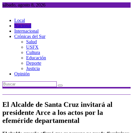
Saltar
sábado, agosto 8, 2026
al
contenido
Local
Nacional
Internacional
Crónicas del Sur
Salud
USFX
Cultura
Educación
Deporte
Justicia
Opinión
El Alcalde de Santa Cruz invitará al
presidente Arce a los actos por la
efeméride departamental