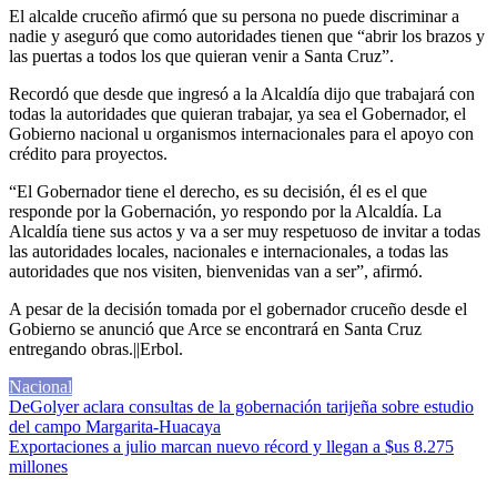
El alcalde cruceño afirmó que su persona no puede discriminar a
nadie y aseguró que como autoridades tienen que “abrir los brazos y
las puertas a todos los que quieran venir a Santa Cruz”.
Recordó que desde que ingresó a la Alcaldía dijo que trabajará con
todas la autoridades que quieran trabajar, ya sea el Gobernador, el
Gobierno nacional u organismos internacionales para el apoyo con
crédito para proyectos.
“El Gobernador tiene el derecho, es su decisión, él es el que
responde por la Gobernación, yo respondo por la Alcaldía. La
Alcaldía tiene sus actos y va a ser muy respetuoso de invitar a todas
las autoridades locales, nacionales e internacionales, a todas las
autoridades que nos visiten, bienvenidas van a ser”, afirmó.
A pesar de la decisión tomada por el gobernador cruceño desde el
Gobierno se anunció que Arce se encontrará en Santa Cruz
entregando obras.||Erbol.
Nacional
Navegación
DeGolyer aclara consultas de la gobernación tarijeña sobre estudio
del campo Margarita-Huacaya
de
Exportaciones a julio marcan nuevo récord y llegan a $us 8.275
entradas
millones