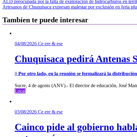
Navegación
ALD preocupada por la falta de exploración de hidrocarburos en terr
Artesanos de Chuquisaca expresan malestar por exclusión en feria plu
de
entradas
Tambíen te puede interesar
04/08/2026
Ce ere & ese
Chuquisaca pedirá Antenas St
|| Por otro lado, en la reunión se formalizará la distribuc
Sucre, 4 de agosto (ANV).- El director de educación, José Manu
Local
03/08/2026
Ce ere & ese
Cainco pide al gobierno habla