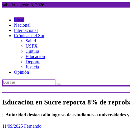
Saltar
sábado, agosto 8, 2026
al
contenido
Local
Nacional
Internacional
Crónicas del Sur
Salud
USFX
Cultura
Educación
Deporte
Justicia
Opinión
Educación en Sucre reporta 8% de reproba
|| Autoridad destaca alto ingreso de estudiantes a universidades 
11/09/2025
Fernando