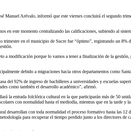
sé Manuel Arévalo, informó que este viernes concluirá el segundo trimes
os en este momento centralizando las calificaciones, subiendo al sistem
o trimestre en el municipio de Sucre fue “óptimo”, registrando un 8% de
estión.
o a modificación porque lo vamos a tener a finalización de la gestión, 
incipalmente debido a migraciones hacia otros departamentos como Sa
asa del 92% de ingreso de bachilleres a universidades y escuelas supe
dades como también el desarrollo académico”, afirmó.
ará la entrada folclórica cultural en la que participarán más de 50 unid
scolares con normalidad hasta el mediodía, mientras que en la tarde y l
ral desarrollan con toda normalidad el proceso formativo hasta las 12 de
etodología para recuperar el tiempo perdido junto a los directores de c