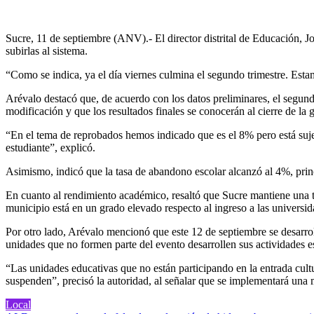
Sucre, 11 de septiembre (ANV).- El director distrital de Educación, Jo
subirlas al sistema.
“Como se indica, ya el día viernes culmina el segundo trimestre. Estam
Arévalo destacó que, de acuerdo con los datos preliminares, el segund
modificación y que los resultados finales se conocerán al cierre de la g
“En el tema de reprobados hemos indicado que es el 8% pero está sujet
estudiante”, explicó.
Asimismo, indicó que la tasa de abandono escolar alcanzó al 4%, pr
En cuanto al rendimiento académico, resaltó que Sucre mantiene una t
municipio está en un grado elevado respecto al ingreso a las universi
Por otro lado, Arévalo mencionó que este 12 de septiembre se desarroll
unidades que no formen parte del evento desarrollen sus actividades e
“Las unidades educativas que no están participando en la entrada cultu
suspenden”, precisó la autoridad, al señalar que se implementará una m
Local