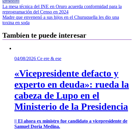
Nacional
Navegación
La mesa técnica del INE en Oruro acuerda conformidad para la
reprogramación del Censo en 2024
de
Madre que envenenó a sus hijos en el Churuquella les dio una
entradas
toxina en soda
Tambíen te puede interesar
04/08/2026
Ce ere & ese
«Vicepresidente defacto y
experto en deuda»: rueda la
cabeza de Lupo en el
Ministerio de la Presidencia
|| El ahora ex ministro fue candidato a vicepresidente de
Samuel Doria Medina.