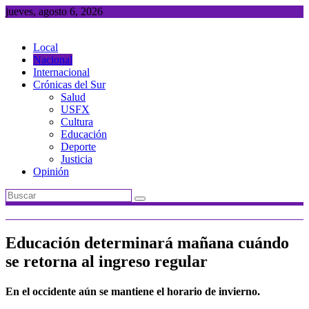
Saltar
jueves, agosto 6, 2026
al
contenido
Local
Nacional
Internacional
Crónicas del Sur
Salud
USFX
Cultura
Educación
Deporte
Justicia
Opinión
Educación determinará mañana cuándo
se retorna al ingreso regular
En el occidente aún se mantiene el horario de invierno.