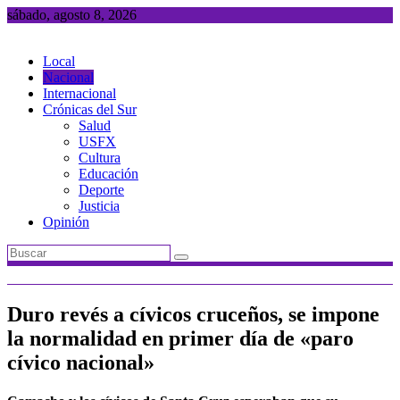
Saltar
sábado, agosto 8, 2026
al
contenido
Local
Nacional
Internacional
Crónicas del Sur
Salud
USFX
Cultura
Educación
Deporte
Justicia
Opinión
Duro revés a cívicos cruceños, se impone
la normalidad en primer día de «paro
cívico nacional»