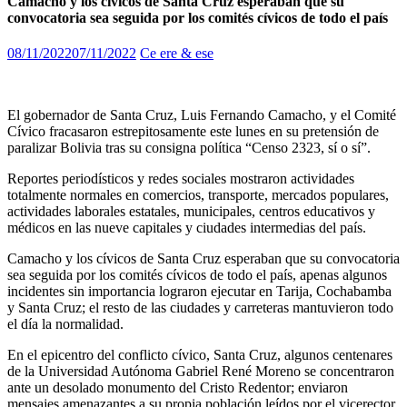
Camacho y los cívicos de Santa Cruz esperaban que su
convocatoria sea seguida por los comités cívicos de todo el país
08/11/2022
07/11/2022
Ce ere & ese
El gobernador de Santa Cruz, Luis Fernando Camacho, y el Comité
Cívico fracasaron estrepitosamente este lunes en su pretensión de
paralizar Bolivia tras su consigna política “Censo 2323, sí o sí”.
Reportes periodísticos y redes sociales mostraron actividades
totalmente normales en comercios, transporte, mercados populares,
actividades laborales estatales, municipales, centros educativos y
médicos en las nueve capitales y ciudades intermedias del país.
Camacho y los cívicos de Santa Cruz esperaban que su convocatoria
sea seguida por los comités cívicos de todo el país, apenas algunos
incidentes sin importancia lograron ejecutar en Tarija, Cochabamba
y Santa Cruz; el resto de las ciudades y carreteras mantuvieron todo
el día la normalidad.
En el epicentro del conflicto cívico, Santa Cruz, algunos centenares
de la Universidad Autónoma Gabriel René Moreno se concentraron
ante un desolado monumento del Cristo Redentor; enviaron
mensajes amenazantes a su propia población leídos por el vicerector