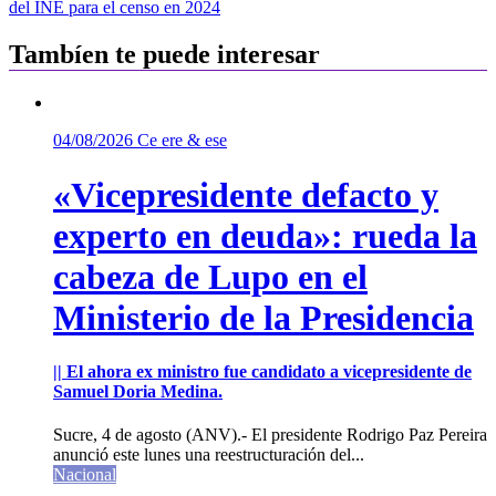
de
del INE para el censo en 2024
entradas
Tambíen te puede interesar
04/08/2026
Ce ere & ese
«Vicepresidente defacto y
experto en deuda»: rueda la
cabeza de Lupo en el
Ministerio de la Presidencia
|| El ahora ex ministro fue candidato a vicepresidente de
Samuel Doria Medina.
Sucre, 4 de agosto (ANV).- El presidente Rodrigo Paz Pereira
anunció este lunes una reestructuración del...
Nacional