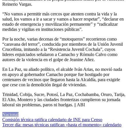
Reinerio Vargas.
“No vamos a permitir más cercos que atenten contra la vida y la
salud, los vamos a ir a sacar y vamos a hacer respetar”, “declarar en
estado de emergencia y movilización permanente” y “radicalizar
medidas y vigilias en instituciones públicas”.
Por la noche, varias decenas de “motoqueros” recorrieron como
“caravana del terror”, conducida por miembros de la Unión Juvenil
Cruceñista, imitando a la “Resistencia Juvenil Cochala”, cuyos
lideres enjuiciados señalaron a Camacho y Rómulo Calvo como
autores de la violencia en el golpe de Jeanine Añez.
En La Paz, su aliado político, el alcalde Iván Arias, no movió nada
en apoyo al gobernador Camacho porque fue hostigado por
centenares de vecinos que llegaron hasta la Alcaldía, para exigirle
que cese con la demolición ilegal de viviendas.
Trinidad, Cobija, Sucre, Potosí, La Paz, Cochabamba, Oruro, Tarija,
El Alto, Montero y las ciudades fronterizas cumplieron su jornada
laboral sin problemas, paros ni huelgas. || ABI
Nacional
Navegación
Comisión técnica ratifica calendario de INE para Censo
Tercer día: mesas técnicas ratifican «hasta el momento» calendario