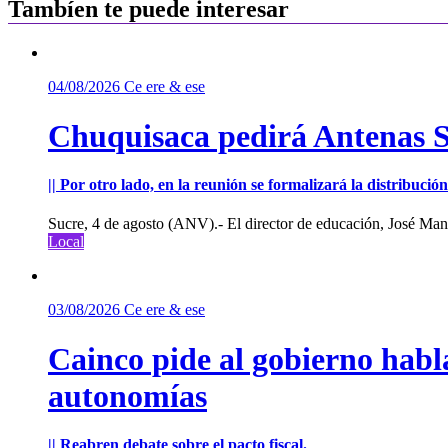
entradas
Tambíen te puede interesar
04/08/2026
Ce ere & ese
Chuquisaca pedirá Antenas St
|| Por otro lado, en la reunión se formalizará la distribuc
Sucre, 4 de agosto (ANV).- El director de educación, José Manu
Local
03/08/2026
Ce ere & ese
Cainco pide al gobierno habla
autonomías
|| Reabren debate sobre el pacto fiscal.