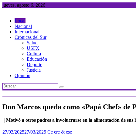
Saltar
jueves, agosto 6, 2026
al
contenido
Local
Nacional
Internacional
Crónicas del Sur
Salud
USFX
Cultura
Educación
Deporte
Justicia
Opinión
Don Marcos queda como «Papá Chef» de Pre
|| Motivó a otros padres a involucrarse en la alimentación de sus 
27/03/2025
27/03/2025
Ce ere & ese