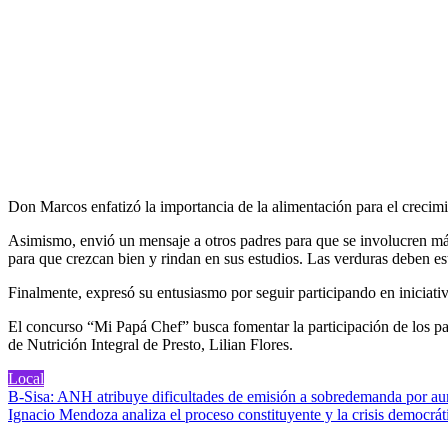
Don Marcos enfatizó la importancia de la alimentación para el crecimi
Asimismo, envió un mensaje a otros padres para que se involucren más 
para que crezcan bien y rindan en sus estudios. Las verduras deben est
Finalmente, expresó su entusiasmo por seguir participando en iniciati
El concurso “Mi Papá Chef” busca fomentar la participación de los pa
de Nutrición Integral de Presto, Lilian Flores.
Local
Navegación
B-Sisa: ANH atribuye dificultades de emisión a sobredemanda por au
Ignacio Mendoza analiza el proceso constituyente y la crisis democrát
de