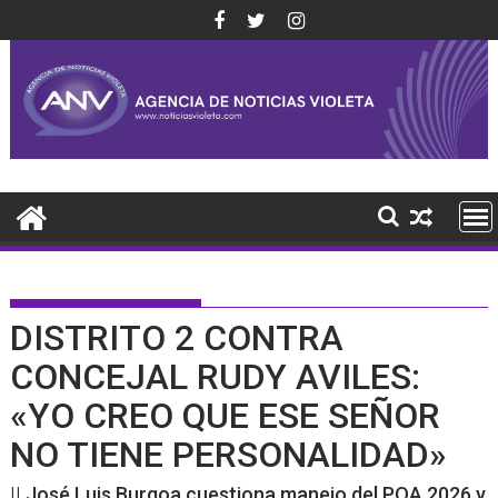
Saltar
al
contenido
DISTRITO 2 CONTRA
CONCEJAL RUDY AVILES:
«YO CREO QUE ESE SEÑOR
NO TIENE PERSONALIDAD»
|| José Luis Burgoa cuestiona manejo del POA 2026 y