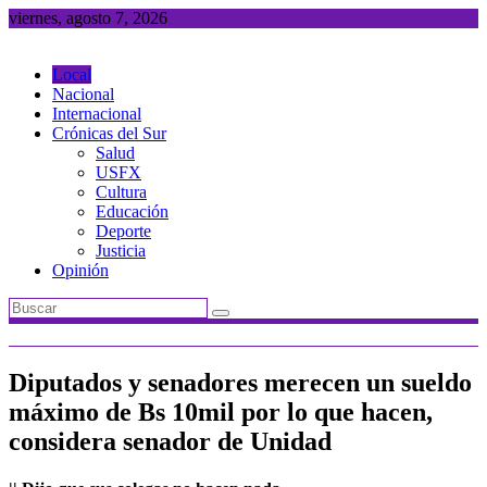
Saltar
viernes, agosto 7, 2026
al
contenido
Local
Nacional
Internacional
Crónicas del Sur
Salud
USFX
Cultura
Educación
Deporte
Justicia
Opinión
Diputados y senadores merecen un sueldo
máximo de Bs 10mil por lo que hacen,
considera senador de Unidad