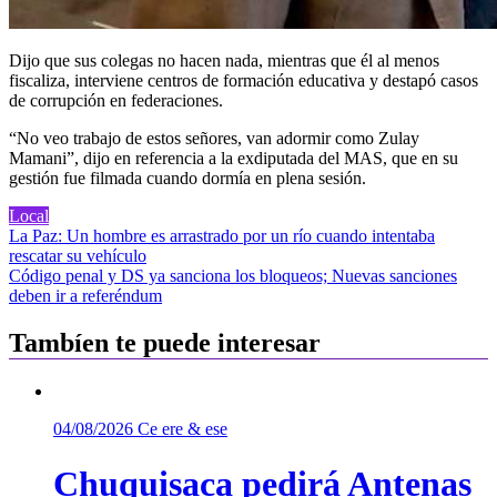
Dijo que sus colegas no hacen nada, mientras que él al menos
fiscaliza, interviene centros de formación educativa y destapó casos
de corrupción en federaciones.
“No veo trabajo de estos señores, van adormir como Zulay
Mamani”, dijo en referencia a la exdiputada del MAS, que en su
gestión fue filmada cuando dormía en plena sesión.
Local
Navegación
La Paz: Un hombre es arrastrado por un río cuando intentaba
rescatar su vehículo
de
Código penal y DS ya sanciona los bloqueos; Nuevas sanciones
entradas
deben ir a referéndum
Tambíen te puede interesar
04/08/2026
Ce ere & ese
Chuquisaca pedirá Antenas