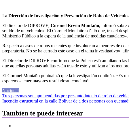
La
Dirección de Investigación y Prevención de Robo de Vehícu
El director de DIPROVE,
Coronel Erwin Montaño
, informó sobre e
sonido de un vehículo». El Coronel Montaño señaló que, tras el desplie
Ministerio Público a la espera de la audiencia de medidas cautelares».
Respecto a casos de robos recientes que involucran a menores de edad, 
preparatoria. No se ha cerrado este caso en el tema investigativo», afi
El Director de DIPROVE confirmó que la Policía está ampliando las i
que aquellas personas adultas están tras de esto y utilizan a los menor
El Coronel Montaño puntualizó que la investigación continúa. «Es una
esperemos tener mayores resultados», concluyó.
Nacional
Navegación
Tres personas son aprehendidas por presunto intento de robo de vehí
Incendio estructural en la calle Bolívar deja dos personas con quemad
de
entradas
Tambíen te puede interesar