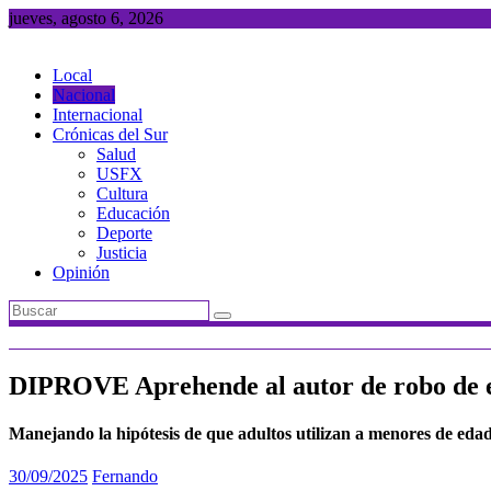
Saltar
jueves, agosto 6, 2026
al
contenido
Local
Nacional
Internacional
Crónicas del Sur
Salud
USFX
Cultura
Educación
Deporte
Justicia
Opinión
DIPROVE Aprehende al autor de robo de e
Manejando la hipótesis de que adultos utilizan a menores de edad
30/09/2025
Fernando