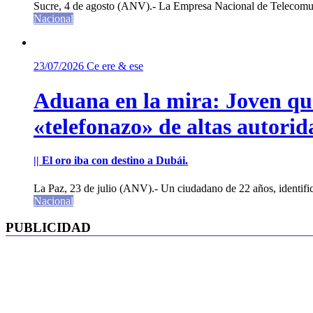
Sucre, 4 de agosto (ANV).- La Empresa Nacional de Telecomun
Nacional
23/07/2026
Ce ere & ese
Aduana en la mira: Joven que 
«telefonazo» de altas autorid
|| El oro iba con destino a Dubái.
La Paz, 23 de julio (ANV).- Un ciudadano de 22 años, identifi
Nacional
PUBLICIDAD