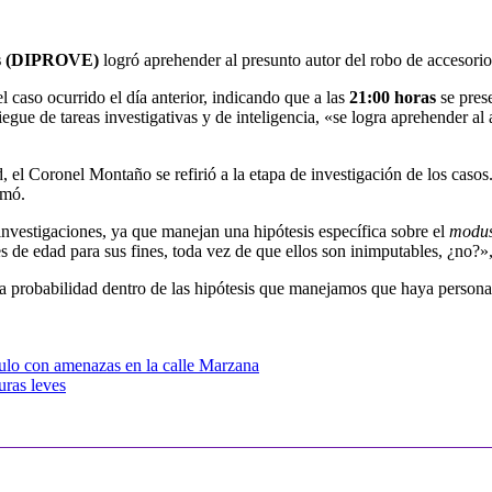
los (DIPROVE)
logró aprehender al presunto autor del robo de accesori
l caso ocurrido el día anterior, indicando que a las
21:00 horas
se prese
gue de tareas investigativas y de inteligencia, «se logra aprehender al
el Coronel Montaño se refirió a la etapa de investigación de los casos. 
rmó.
nvestigaciones, ya que manejan una hipótesis específica sobre el
modus
es de edad para sus fines, toda vez de que ellos son inimputables, ¿no?»,
 probabilidad dentro de las hipótesis que manejamos que haya personas a
culo con amenazas en la calle Marzana
uras leves