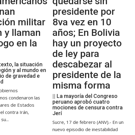
oamericanos
quedarse sin
nan
presidente por
ión militar
8va vez en 10
n y llaman
años; En Bolivia
logo en la
hay un proyecto
de ley para
descabezar al
texto, la situación
egión y al mundo en
presidente de la
io de gravedad e
ad
misma forma
obiernos
|| La mayoría del Congreso
anos condenaron las
peruano aprobó cuatro
itares de Estados
mociones de censura contra
el contra Irán,
Jerí
su...
Sucre, 17 de febrero (ANV).- En un
nuevo episodio de inestabilidad