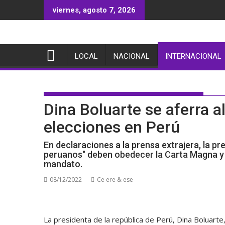
Saltar
viernes, agosto 7, 2026
al
contenido
LOCAL
NACIONAL
INTERNACIONAL
Dina Boluarte se aferra a
elecciones en Perú
En declaraciones a la prensa extrajera, la pr
peruanos" deben obedecer la Carta Magna y a
mandato.
08/12/2022
Ce ere & ese
La presidenta de la república de Perú, Dina Boluarte