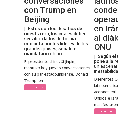
conversaciones
latin
con Trump en
conde
Beijing
operac
en Irá
|| Estos son los desafíos de
nuestra era, los cuales deben
al diá
ser abordados de forma
conjunta por los líderes de los
ONU
grandes países, señaló el
mandatario chino.
|| Según el 
pone a la r
El presidente chino, Xi Jinping,
un escenar
mantuvo hoy jueves conversaciones
inestabilid
con su par estadounidense, Donald
Diferentes G
Trump, en...
latinoameric
Internacional
acciones mil
Unidos e Isra
manifestaron 
Internacional