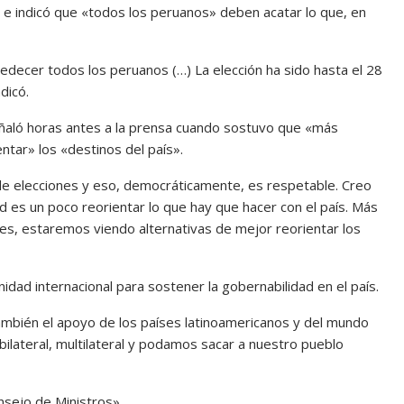
 e indicó que «todos los peruanos» deben acatar lo que, en
decer todos los peruanos (…) La elección ha sido hasta el 28
dicó.
eñaló horas antes a la prensa cuando sostuvo que «más
ntar» los «destinos del país».
de elecciones y eso, democráticamente, es respetable. Creo
d es un poco reorientar lo que hay que hacer con el país. Más
nes, estaremos viendo alternativas de mejor reorientar los
idad internacional para sostener la gobernabilidad en el país.
ambién el apoyo de los países latinoamericanos y del mundo
lateral, multilateral y podamos sacar a nuestro pueblo
nsejo de Ministros»