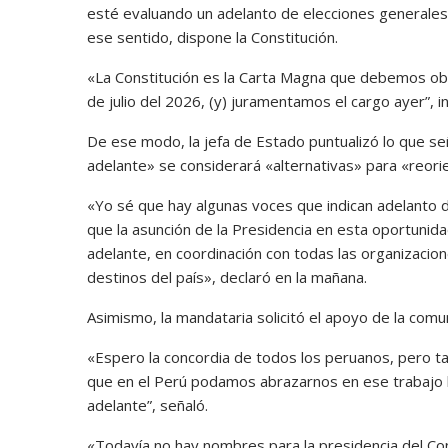
esté evaluando un adelanto de elecciones generales
ese sentido, dispone la Constitución.
«La Constitución es la Carta Magna que debemos obe
de julio del 2026, (y) juramentamos el cargo ayer”, in
De ese modo, la jefa de Estado puntualizó lo que s
adelante» se considerará «alternativas» para «reorie
«Yo sé que hay algunas voces que indican adelanto 
que la asunción de la Presidencia en esta oportunida
adelante, en coordinación con todas las organizacio
destinos del país», declaró en la mañana.
Asimismo, la mandataria solicitó el apoyo de la comun
«Espero la concordia de todos los peruanos, pero t
que en el Perú podamos abrazarnos en ese trabajo bi
adelante”, señaló.
«Todavía no hay nombres para la presidencia del Co