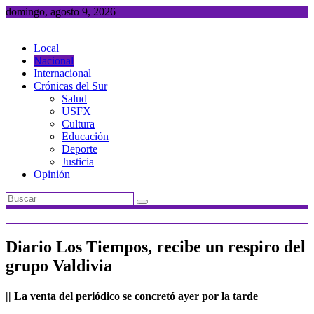
Saltar
domingo, agosto 9, 2026
al
contenido
Local
Nacional
Internacional
Crónicas del Sur
Salud
USFX
Cultura
Educación
Deporte
Justicia
Opinión
Diario Los Tiempos, recibe un respiro del
grupo Valdivia
|| La venta del periódico se concretó ayer por la tarde