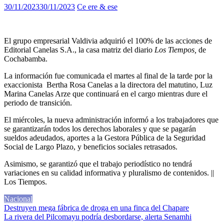
30/11/2023
30/11/2023
Ce ere & ese
El grupo empresarial Valdivia adquirió el 100% de las acciones de
Editorial Canelas S.A., la casa matriz del diario
Los Tiempos,
de
Cochabamba.
La información fue comunicada el martes al final de la tarde por la
exaccionista Bertha Rosa Canelas a la directora del matutino, Luz
Marina Canelas Arze que continuará en el cargo mientras dure el
periodo de transición.
El miércoles, la nueva administración informó a los trabajadores que
se garantizarán todos los derechos laborales y que se pagarán
sueldos adeudados, aportes a la Gestora Pública de la Seguridad
Social de Largo Plazo, y beneficios sociales retrasados.
Asimismo, se garantizó que el trabajo periodístico no tendrá
variaciones en su calidad informativa y pluralismo de contenidos. ||
Los Tiempos.
Nacional
Navegación
Destruyen mega fábrica de droga en una finca del Chapare
La rivera del Pilcomayu podría desbordarse, alerta Senamhi
de