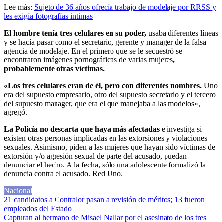
Lee más:
Sujeto de 36 años ofrecía trabajo de modelaje por RRSS y
les exigía fotografías intimas
El hombre tenía tres celulares en su poder,
usaba diferentes líneas
y se hacía pasar como el secretario, gerente y manager de la falsa
agencia de modelaje. En el primero que se le secuestró se
encontraron imágenes pornográficas de varias mujeres
,
probablemente otras víctimas.
«Los tres celulares eran de él, pero con diferentes nombres.
Uno
era del supuesto empresario, otro del supuesto secretario y el tercero
del supuesto manager, que era el que manejaba a las modelos»,
agregó.
La Policía no descarta que haya más afectadas
e investiga si
existen otras personas implicadas en las extorsiones y violaciones
sexuales. Asimismo, piden a las mujeres que hayan sido víctimas de
extorsión y/o agresión sexual de parte del acusado, puedan
denunciar el hecho. A la fecha, sólo una adolescente formalizó la
denuncia contra el acusado. Red Uno.
Nacional
Navegación
21 candidatos a Contralor pasan a revisión de méritos; 13 fueron
empleados del Estado
de
Capturan al hermano de Misael Nallar por el asesinato de los tres