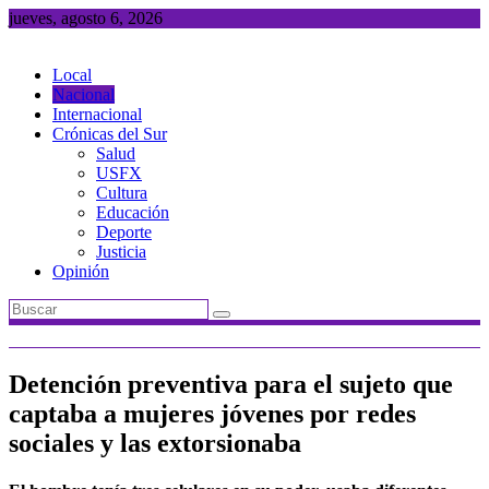
Saltar
jueves, agosto 6, 2026
al
contenido
Local
Nacional
Internacional
Crónicas del Sur
Salud
USFX
Cultura
Educación
Deporte
Justicia
Opinión
Detención preventiva para el sujeto que
captaba a mujeres jóvenes por redes
sociales y las extorsionaba