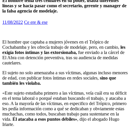
El hombre tenía tres celulares en su poder, usaba diferentes
líneas y se hacía pasar como el secretario, gerente y manager de
la falsa agencia de modelaje.
11/08/2022
Ce ere & ese
El hombre que captaba a mujeres jóvenes en el Trópico de
Cochabamba y les ofrecía trabajo de modelaje, pero, en cambio,
les
exigía fotos íntimas y las extorsionaba,
fue enviado a la cárcel de
El Abra con detención preventiva, tras su audiencia de medidas
cautelares.
El sujeto no solo amenazaba a sus víctimas, algunas incluso menores
de edad, con publicar fotos íntimas en redes sociales,
sino que
también les violaba.
«Este sujeto estudiaba primero a las víctimas, veía cuál era su déficit
en el tema laboral o porqué estaban buscando el trabajo, y atacaba a
eso. A la mayoría de las víctimas, en especifico del Trópico, primero
les pedía información como a qué se dedicaban y obviamente estas
muchachas, como todos, buscaban trabajo para sustentarse en la
vida.
Él atacaba a esos puntos débiles»
, dijo el abogado Hugo
Iriarte.