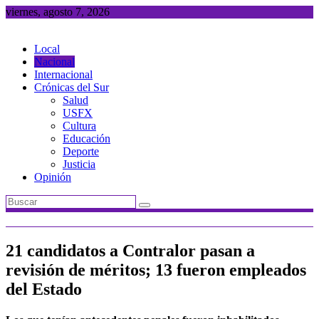
Saltar
viernes, agosto 7, 2026
al
contenido
Local
Nacional
Internacional
Crónicas del Sur
Salud
USFX
Cultura
Educación
Deporte
Justicia
Opinión
21 candidatos a Contralor pasan a
revisión de méritos; 13 fueron empleados
del Estado