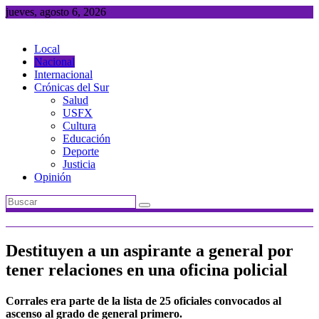
Saltar
jueves, agosto 6, 2026
al
contenido
Local
Nacional
Internacional
Crónicas del Sur
Salud
USFX
Cultura
Educación
Deporte
Justicia
Opinión
Destituyen a un aspirante a general por
tener relaciones en una oficina policial
Corrales era parte de la lista de 25 oficiales convocados al
ascenso al grado de general primero.