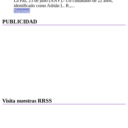
La Paz, 23 de julio (ANV).- Un ciudadano de 22 años,
identificado como Adrián L. R.,...
Nacional
PUBLICIDAD
Visita nuestras RRSS