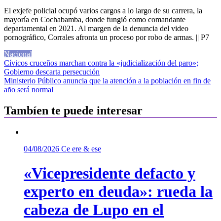
El exjefe policial ocupó varios cargos a lo largo de su carrera, la
mayoría en Cochabamba, donde fungió como comandante
departamental en 2021. Al margen de la denuncia del video
pornográfico, Corrales afronta un proceso por robo de armas. || P7
Nacional
Navegación
Cívicos cruceños marchan contra la «judicialización del paro»;
Gobierno descarta persecución
de
Ministerio Público anuncia que la atención a la población en fin de
entradas
año será normal
Tambíen te puede interesar
04/08/2026
Ce ere & ese
«Vicepresidente defacto y
experto en deuda»: rueda la
cabeza de Lupo en el