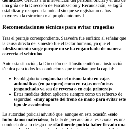
domicilio»
. Gracias a la intervención del personal oficial y el uso de
una grúa de la Dirección de Fiscalización y Recaudación, se logró
estabilizar y recuperar la unidad sin que se registraran daños
mayores a la estructura o al propio automóvil.
Recomendaciones técnicas para evitar tragedias
Tras el peritaje correspondiente, Saavedra fue enfático al señalar que
la causa directa del siniestro fue el factor humano, ya que el
«deslizamiento surge porque no se ha enganchado de manera
correcta el vehículo»
.
Ante esta situación, la Dirección de Tránsito emitió una instrucción
técnica para todos los conductores que transitan por la capital:
Es obligatorio
«enganchar el mismo tanto en cajas
automáticas (en parqueo) como en cajas mecánicas
(enganchado ya sea de reversa o en caja primera)»
.
Estas medidas deben aplicarse siempre como un refuerzo de
seguridad,
«muy aparte del freno de mano para evitar este
tipo de accidentes»
.
La autoridad policial advirtió que, aunque en esta ocasión
«solo
hubo daños materiales»
, la falta de precaución al estacionar es una
conducta de alto riesgo que
«fácilmente podría haber llevado una