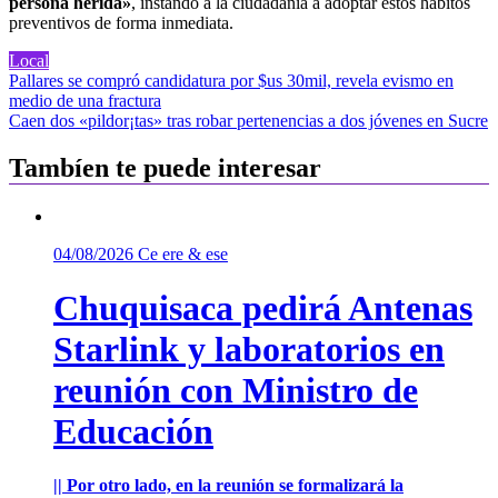
persona herida»
, instando a la ciudadanía a adoptar estos hábitos
preventivos de forma inmediata.
Local
Navegación
Pallares se compró candidatura por $us 30mil, revela evismo en
medio de una fractura
de
Caen dos «pildor¡tas» tras robar pertenencias a dos jóvenes en Sucre
entradas
Tambíen te puede interesar
04/08/2026
Ce ere & ese
Chuquisaca pedirá Antenas
Starlink y laboratorios en
reunión con Ministro de
Educación
|| Por otro lado, en la reunión se formalizará la