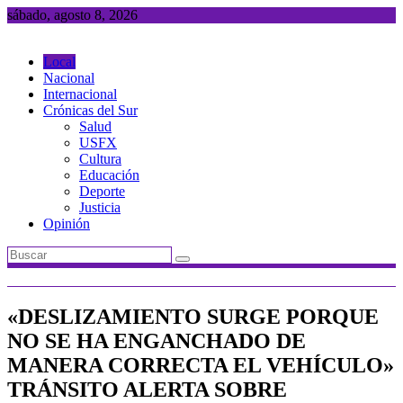
Saltar
sábado, agosto 8, 2026
al
contenido
Local
Nacional
Internacional
Crónicas del Sur
Salud
USFX
Cultura
Educación
Deporte
Justicia
Opinión
«DESLIZAMIENTO SURGE PORQUE
NO SE HA ENGANCHADO DE
MANERA CORRECTA EL VEHÍCULO»
TRÁNSITO ALERTA SOBRE